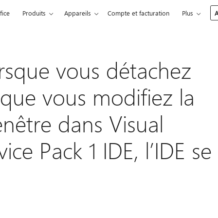
fice
Produits
Appareils
Compte et facturation
Plus
A
rsque vous détachez
 que vous modifiez la
enêtre dans Visual
ice Pack 1 IDE, l’IDE se