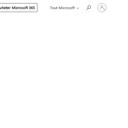
Connectez-
cheter Microsoft 365
Tout Microsoft
vous
à
votre
compte