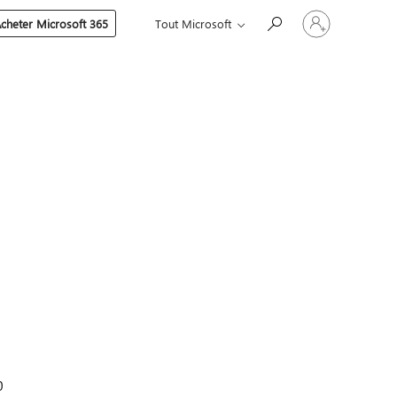
Connectez-
cheter Microsoft 365
Tout Microsoft
vous
à
votre
compte
0