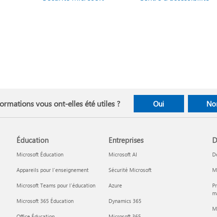
ormations vous ont-elles été utiles ?
Oui
No
Éducation
Entreprises
D
Microsoft Éducation
Microsoft AI
D
Appareils pour l’enseignement
Sécurité Microsoft
Mi
Microsoft Teams pour l’éducation
Azure
Pr
ma
Microsoft 365 Éducation
Dynamics 365
M
Office Éducation
Microsoft 365