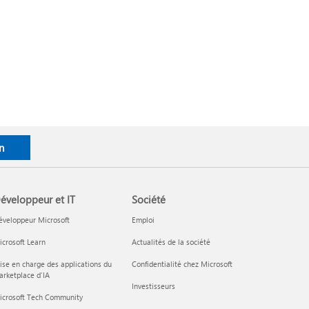
n
éveloppeur et IT
Société
éveloppeur Microsoft
Emploi
crosoft Learn
Actualités de la société
ise en charge des applications du
Confidentialité chez Microsoft
rketplace d’IA
Investisseurs
icrosoft Tech Community