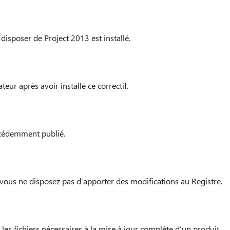
z disposer de Project 2013 est installé.
eur après avoir installé ce correctif.
écédemment publié.
, vous ne disposez pas d’apporter des modifications au Registre.
s les fichiers nécessaires à la mise à jour complète d’un produit