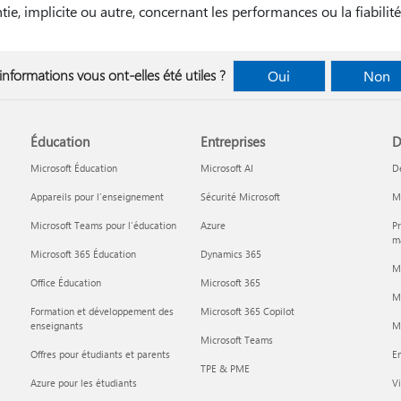
tie, implicite ou autre, concernant les performances ou la fiabilité
informations vous ont-elles été utiles ?
Oui
Non
Éducation
Entreprises
D
Microsoft Éducation
Microsoft AI
D
Appareils pour l’enseignement
Sécurité Microsoft
Mi
Microsoft Teams pour l’éducation
Azure
Pr
ma
Microsoft 365 Éducation
Dynamics 365
M
Office Éducation
Microsoft 365
M
Formation et développement des
Microsoft 365 Copilot
enseignants
Mi
Microsoft Teams
Offres pour étudiants et parents
En
TPE & PME
Azure pour les étudiants
Vi