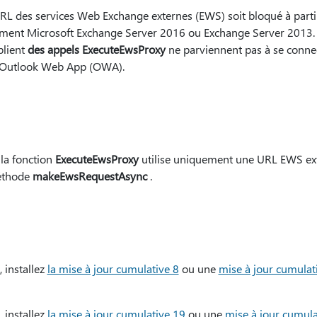
URL des services Web Exchange externes (EWS) soit bloqué à part
ment Microsoft Exchange Server 2016 ou Exchange Server 2013. D
blient
des appels ExecuteEwsProxy
ne parviennent pas à se conn
t Outlook Web App (OWA).
la fonction
ExecuteEwsProxy
utilise uniquement une URL EWS exte
méthode
makeEwsRequestAsync
.
 installez
la mise à jour cumulative 8
ou une
mise à jour cumulati
 installez
la mise à jour cumulative 19
ou une
mise à jour cumula