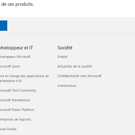
 de ces produits.
éveloppeur et IT
Société
éveloppeur Microsoft
Emploi
crosoft Learn
Actualités de la société
ise en charge des applications du
Confidentialité chez Microsoft
rketplace d’IA
Investisseurs
icrosoft Tech Community
icrosoft Marketplace
crosoft Power Platform
treprises de logiciels
sual Studio