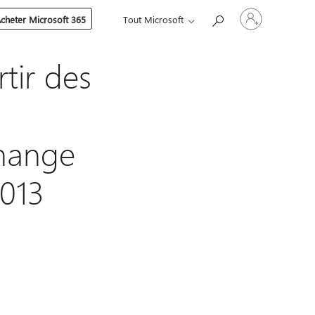
Connectez-
cheter Microsoft 365
Tout Microsoft
vous
à
votre
compte
tir des
hange
2013