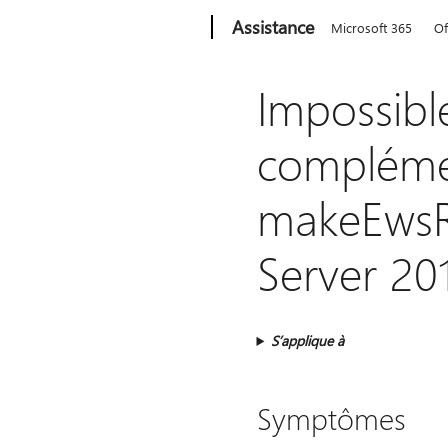
Microsoft
Assistance
Microsoft 365
Of
Impossibl
compléme
makeEwsR
Server 20
S’applique à
Symptômes