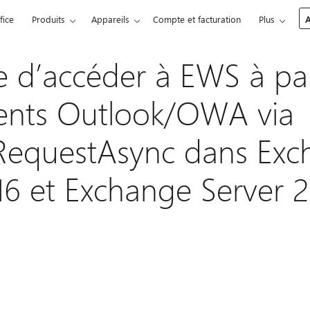
fice
Produits
Appareils
Compte et facturation
Plus
A
e d’accéder à EWS à par
nts Outlook/OWA via
equestAsync dans Exc
16 et Exchange Server 