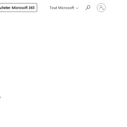
Connectez-
cheter Microsoft 365
Tout Microsoft
vous
à
votre
compte
e