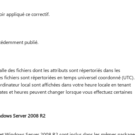
r appliqué ce correctif.
écédemment publié.
alle des fichiers dont les attributs sont répertoriés dans les
es fichiers sont répertoriées en temps universel coordonné (UTC).
ordinateur local sont affichées dans votre heure locale en tenant
dates et heures peuvent changer lorsque vous effectuez certaines
indows Server 2008 R2
7 et Windows Server 2008 R2 sont inclus dans les mêmes package