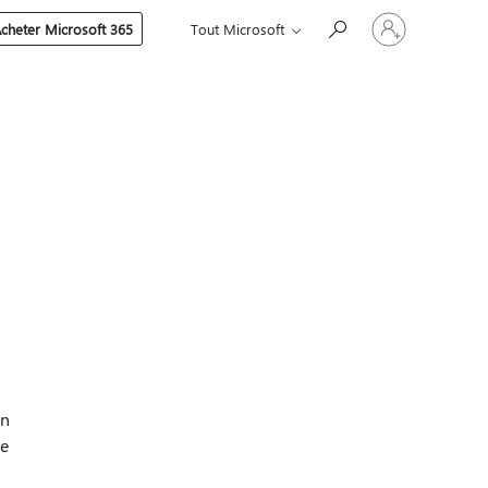
Connectez-
cheter Microsoft 365
Tout Microsoft
vous
à
votre
compte
un
se