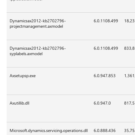
Dynamicsax2012-kb2702796-
6.0.1108.499
18,2
projectmanagement.axmodel
Dynamicsax2012-kb2702796-
6.0.1108.499
833,
syplabels.axmodel
Axsetupsp.exe
6.0.947.853
1,361
Axutillib.dll
6.0.947.0
817,
Microsoft.dynamics.servicing.operations.dll
6.0.888.436
35,7