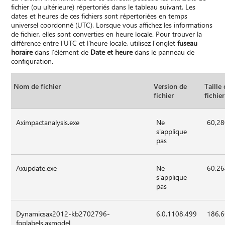
fichier (ou ultérieure) répertoriés dans le tableau suivant. Les
dates et heures de ces fichiers sont répertoriées en temps
universel coordonné (UTC). Lorsque vous affichez les informations
de fichier, elles sont converties en heure locale. Pour trouver la
différence entre l’UTC et l’heure locale, utilisez l’onglet
fuseau
horaire
dans l’élément de
Date et heure
dans le panneau de
configuration.
Nom de fichier
Version de
Taille
fichier
fichier
Aximpactanalysis.exe
Ne
60,2
s'applique
pas
Axupdate.exe
Ne
60,2
s'applique
pas
Dynamicsax2012-kb2702796-
6.0.1108.499
186,
fpplabels.axmodel