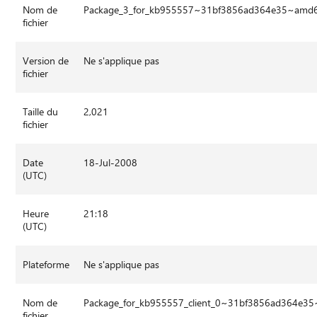
Nom de
Package_3_for_kb955557~31bf3856ad364e35~amd
fichier
Version de
Ne s'applique pas
fichier
Taille du
2,021
fichier
Date
18-Jul-2008
(UTC)
Heure
21:18
(UTC)
Plateforme
Ne s'applique pas
Nom de
Package_for_kb955557_client_0~31bf3856ad364e3
fichier