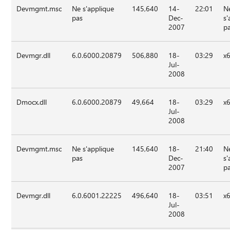
Devmgmt.msc
Ne s'applique
145,640
14-
22:01
N
pas
Dec-
s'
2007
p
Devmgr.dll
6.0.6000.20879
506,880
18-
03:29
x
Jul-
2008
Dmocx.dll
6.0.6000.20879
49,664
18-
03:29
x
Jul-
2008
Devmgmt.msc
Ne s'applique
145,640
18-
21:40
N
pas
Dec-
s'
2007
p
Devmgr.dll
6.0.6001.22225
496,640
18-
03:51
x
Jul-
2008