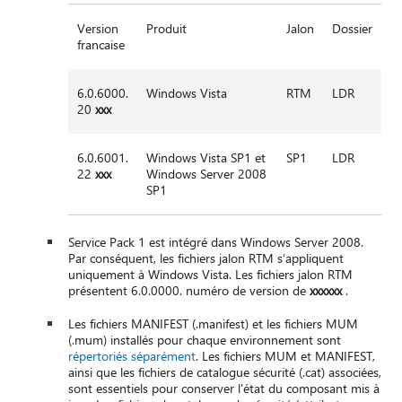
Version
Produit
Jalon
Dossier
francaise
6.0.6000.
Windows Vista
RTM
LDR
20
xxx
6.0.6001.
Windows Vista SP1 et
SP1
LDR
22
xxx
Windows Server 2008
SP1
Service Pack 1 est intégré dans Windows Server 2008.
Par conséquent, les fichiers jalon RTM s’appliquent
uniquement à Windows Vista. Les fichiers jalon RTM
présentent 6.0.0000. numéro de version de
xxxxxx
.
Les fichiers MANIFEST (.manifest) et les fichiers MUM
(.mum) installés pour chaque environnement sont
répertoriés séparément
. Les fichiers MUM et MANIFEST,
ainsi que les fichiers de catalogue sécurité (.cat) associées,
sont essentiels pour conserver l'état du composant mis à