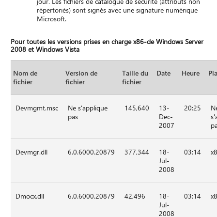
jour. Les fichiers de catalogue de sécurité (attributs non
répertoriés) sont signés avec une signature numérique
Microsoft.
Pour toutes les versions prises en charge x86-de Windows Server
2008 et Windows Vista
Nom de
Version de
Taille du
Date
Heure
Pl
fichier
fichier
fichier
Devmgmt.msc
Ne s'applique
145,640
13-
20:25
N
pas
Dec-
s'
2007
p
Devmgr.dll
6.0.6000.20879
377,344
18-
03:14
x
Jul-
2008
Dmocx.dll
6.0.6000.20879
42,496
18-
03:14
x
Jul-
2008