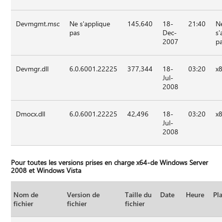
Devmgmt.msc
Ne s'applique
145,640
18-
21:40
N
pas
Dec-
s'
2007
p
Devmgr.dll
6.0.6001.22225
377,344
18-
03:20
x
Jul-
2008
Dmocx.dll
6.0.6001.22225
42,496
18-
03:20
x
Jul-
2008
Pour toutes les versions prises en charge x64-de Windows Server
2008 et Windows Vista
Nom de
Version de
Taille du
Date
Heure
Pl
fichier
fichier
fichier