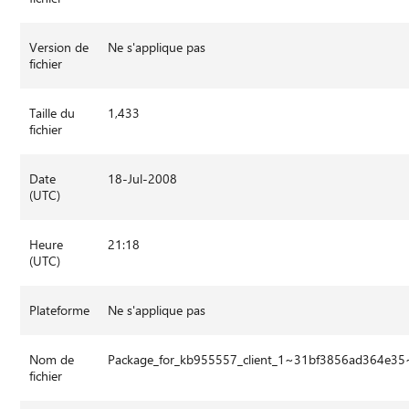
Version de
Ne s'applique pas
fichier
Taille du
1,433
fichier
Date
18-Jul-2008
(UTC)
Heure
21:18
(UTC)
Plateforme
Ne s'applique pas
Nom de
Package_for_kb955557_client_1~31bf3856ad364e3
fichier