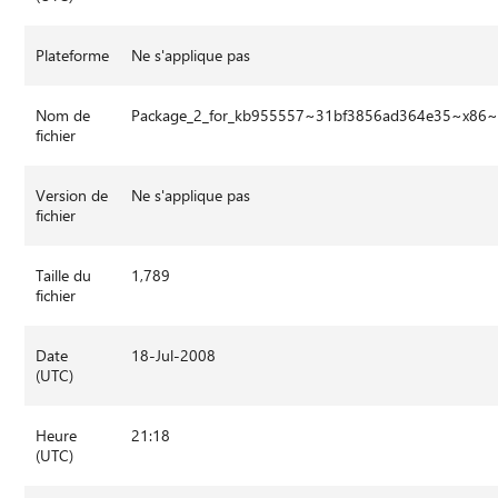
Plateforme
Ne s'applique pas
Nom de
Package_2_for_kb955557~31bf3856ad364e35~x86~
fichier
Version de
Ne s'applique pas
fichier
Taille du
1,789
fichier
Date
18-Jul-2008
(UTC)
Heure
21:18
(UTC)