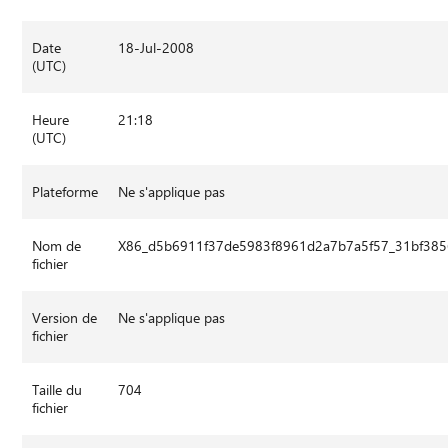
Date
18-Jul-2008
(UTC)
Heure
21:18
(UTC)
Plateforme
Ne s'applique pas
Nom de
X86_d5b6911f37de5983f8961d2a7b7a5f57_31bf3856
fichier
Version de
Ne s'applique pas
fichier
Taille du
704
fichier