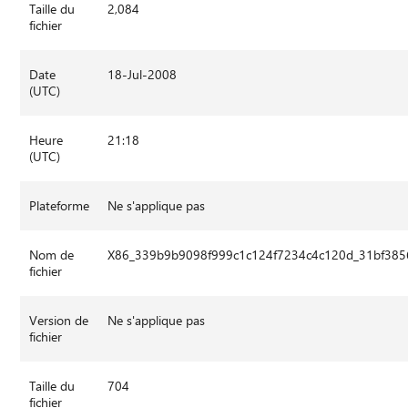
Taille du
2,084
fichier
Date
18-Jul-2008
(UTC)
Heure
21:18
(UTC)
Plateforme
Ne s'applique pas
Nom de
X86_339b9b9098f999c1c124f7234c4c120d_31bf3856
fichier
Version de
Ne s'applique pas
fichier
Taille du
704
fichier