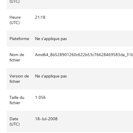
(UTC)
Heure
21:18
(UTC)
Plateforme
Ne s'applique pas
Nom de
Amd64_8b528901260c622b53c76628469583da_31bf3
fichier
Version de
Ne s'applique pas
fichier
Taille du
1 056
fichier
Date
18-Jul-2008
(UTC)