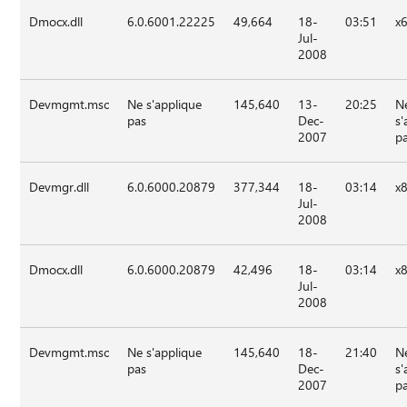
Dmocx.dll
6.0.6001.22225
49,664
18-
03:51
x
Jul-
2008
Devmgmt.msc
Ne s'applique
145,640
13-
20:25
N
pas
Dec-
s'
2007
p
Devmgr.dll
6.0.6000.20879
377,344
18-
03:14
x
Jul-
2008
Dmocx.dll
6.0.6000.20879
42,496
18-
03:14
x
Jul-
2008
Devmgmt.msc
Ne s'applique
145,640
18-
21:40
N
pas
Dec-
s'
2007
p