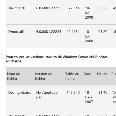
Devmgr.dll
6.0.6001.22225
377,344
18-
03:20
x
Jul-
2008
Dmocx.dll
6.0.6001.22225
42,496
18-
03:20
x
Jul-
2008
Pour toutes les versions Itanium de Windows Server 2008 prises
en charge
Nom de
Version de
Taille du
Date
Heure
Pl
fichier
fichier
fichier
Devmgmt.msc
Ne s'applique
145,640
18-
21:40
N
pas
Dec-
s'
2007
p
Devmgr.dll
6.0.6001.22225
786
18-
03:27
I