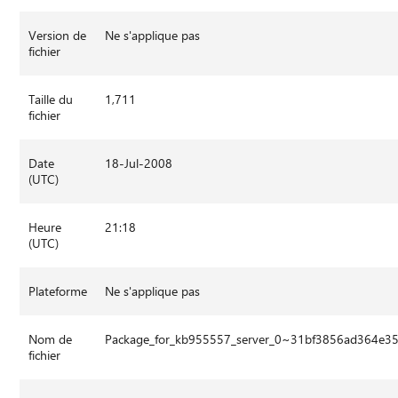
Version de
Ne s'applique pas
fichier
Taille du
1,711
fichier
Date
18-Jul-2008
(UTC)
Heure
21:18
(UTC)
Plateforme
Ne s'applique pas
Nom de
Package_for_kb955557_server_0~31bf3856ad364e3
fichier