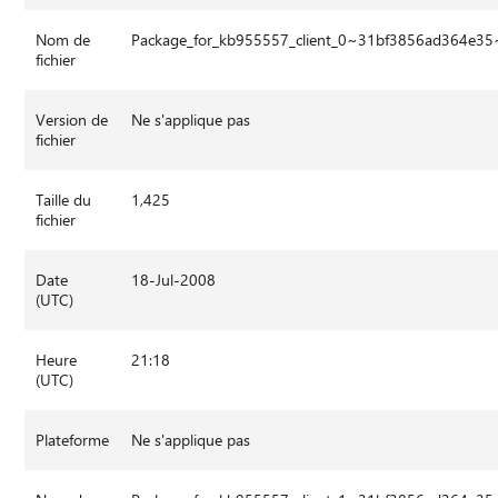
Nom de
Package_for_kb955557_client_0~31bf3856ad364e3
fichier
Version de
Ne s'applique pas
fichier
Taille du
1,425
fichier
Date
18-Jul-2008
(UTC)
Heure
21:18
(UTC)
Plateforme
Ne s'applique pas