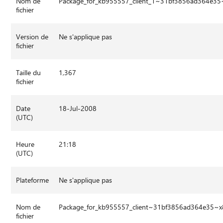
Nom de
Package_for_kb955557_client_1~31bf3856ad364e3
fichier
Version de
Ne s'applique pas
fichier
Taille du
1,367
fichier
Date
18-Jul-2008
(UTC)
Heure
21:18
(UTC)
Plateforme
Ne s'applique pas
Nom de
Package_for_kb955557_client~31bf3856ad364e35~
fichier