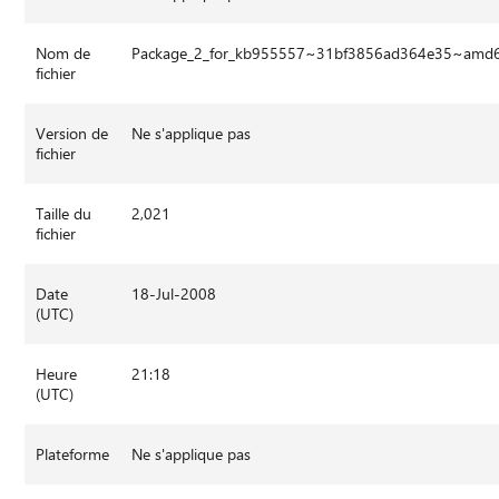
Nom de
Package_2_for_kb955557~31bf3856ad364e35~amd
fichier
Version de
Ne s'applique pas
fichier
Taille du
2,021
fichier
Date
18-Jul-2008
(UTC)
Heure
21:18
(UTC)
Plateforme
Ne s'applique pas