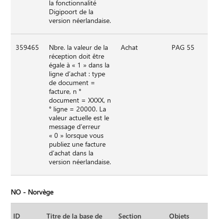
la fonctionnalité
Digipoort de la
version néerlandaise.
359465
Nbre. la valeur de la
Achat
PAG 55
réception doit être
égale à « 1 » dans la
ligne d’achat : type
de document =
facture, n °
document = XXXX, n
° ligne = 20000. La
valeur actuelle est le
message d’erreur
« 0 » lorsque vous
publiez une facture
d’achat dans la
version néerlandaise.
NO - Norvège
ID
Titre de la base de
Section
Objets