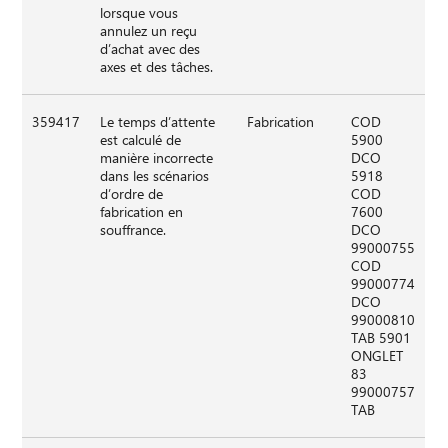
lorsque vous
annulez un reçu
d’achat avec des
axes et des tâches.
359417
Le temps d’attente
Fabrication
COD
est calculé de
5900
manière incorrecte
DCO
dans les scénarios
5918
d’ordre de
COD
fabrication en
7600
souffrance.
DCO
99000755
COD
99000774
DCO
99000810
TAB 5901
ONGLET
83
99000757
TAB