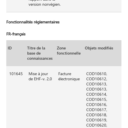
version norvégien.
Fonctionnalités réglementaires
FR-français
ID
Titre de la
Zone
Objets modifiés
base de
fonctionnelle
connaissances
101645
Mise à jour
Facture
COD10610,
de EHF-v. 2,0
électronique
COD10612,
COD10613,
COD10613,
COD10614,
COD10615,
COD10616,
COD10617,
COD10618,
COD10619,
COD10620,