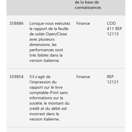
de la base de
connaissances
358886
Lorsque vous exécutez
Finance
COD
le rapport de la feuille
411 REP
de solde Open/Close
12113
avec plusieurs
dimensions, les
performances sont
très faibles dans la
version italienne.
359854
S’il s’agit de
Finance
REP
l’impression du
12121
rapport sur le livre
comptable-Print sans
informations sur la
société, le montant du
crédit et du débit est
incorrect dans la
version italienne.