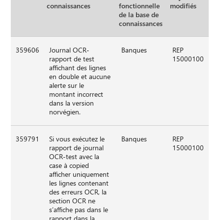
connaissances
fonctionnelle
modifiés
de la base de
connaissances
359606
Journal OCR-
Banques
REP
rapport de test
15000100
affichant des lignes
en double et aucune
alerte sur le
montant incorrect
dans la version
norvégien.
359791
Si vous exécutez le
Banques
REP
rapport de journal
15000100
OCR-test avec la
case à copied
afficher uniquement
les lignes contenant
des erreurs OCR, la
section OCR ne
s’affiche pas dans le
rapport dans la