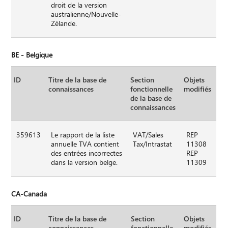
droit de la version
australienne/Nouvelle-
Zélande.
BE - Belgique
ID
Titre de la base de
Section
Objets
connaissances
fonctionnelle
modifiés
de la base de
connaissances
359613
Le rapport de la liste
VAT/Sales
REP
annuelle TVA contient
Tax/Intrastat
11308
des entrées incorrectes
REP
dans la version belge.
11309
CA-Canada
ID
Titre de la base de
Section
Objets
connaissances
fonctionnelle
modifiés