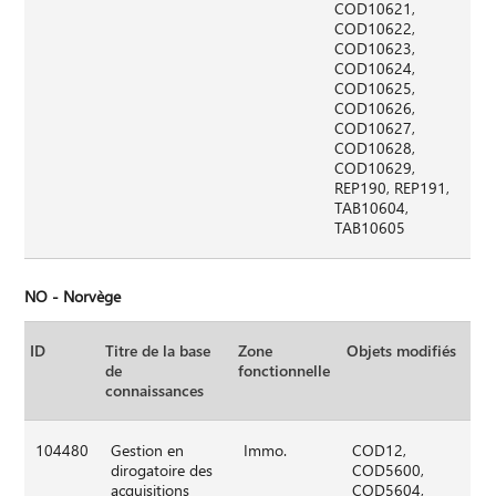
COD10621,
COD10622,
COD10623,
COD10624,
COD10625,
COD10626,
COD10627,
COD10628,
COD10629,
REP190, REP191,
TAB10604,
TAB10605
NO - Norvège
ID
Titre de la base
Zone
Objets modifiés
de
fonctionnelle
connaissances
104480
Gestion en
Immo.
COD12,
dirogatoire des
COD5600,
acquisitions
COD5604,