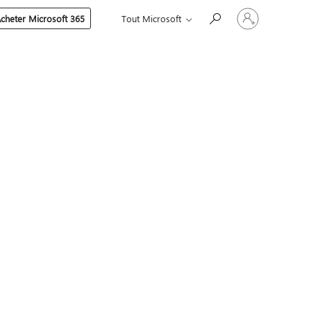
Connectez-
cheter Microsoft 365
Tout Microsoft
vous
à
votre
compte