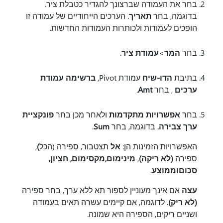
בחר את העמודה שברצונך להגדיר כטבלת ציר.
בדוגמה, בחר
תאריך
. הערכים הייחודיים של עמודה זו
הופכים לעמודות ולכותרות העמודות החדשות.
בחר
המר
>
עמודת ציר
.
בתיבת
הדו-שיח
עמודת Pivot,
ברשימה עמודת
ערכים
, בחר
Amt
.
בחר
אפשרויות מתקדמות
ולאחר מכן בחר
פונקציית
ערך צבירה
. בדוגמה, בחר
Sum
.
האפשרויות הזמינות הן:
אל
תצטבור, ספירה (הכל
)
,
ספירה
(לא ריקה)
,
מינימום
,
מקסימום, חציון
,
סכום
וממוצע
.
עצה
אם אינך מעוניין לספור תא ללא ערך, בחר ספירה
(לא ריק)
. לדוגמה, אם קיימים עשרה תאים בעמודה
ושניים ריקים, הספירה היא שמונה.