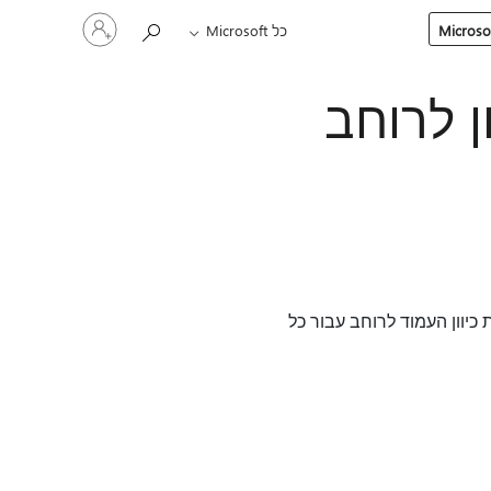
היכנס
כל Microsoft
לחשבון
שלך
דה של Excel בכיוון לרוחב
שנות את כיוון העמוד לרוחב עבור כל