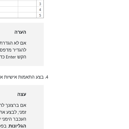
הערה
אם לא הגדרת
להגדיר מדפסת
הקש Enter כדי לקבל את השינויים או Esc כדי לבטל את השינויים.
בצע התאמות אישיות אח
עצה
אם ברצונך להת
זמני, לבצע את
העכבר הימני ע
הגליונות
. בפ