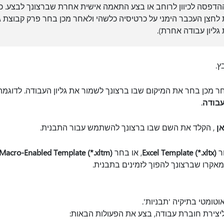
ההדפסה לכיוון לרוחב או בצע התאמה אישית אחרת שברצונך לבצע. כד
לחצן העכבר הימני על כרטיסיה כלשהי ולאחר מכן בחר פרק קבוצת ג
גליון עבודה אחרת).
ץ.
ר מכן בחר את המיקום שבו ברצונך לשמור את גליון העבודה. לדוגמ
בודה
.
ן
, הקלד את השם שבו ברצונך להשתמש עבור התבנית.
ר
Excel Template (*.xltx)
, או בחר
 Macro-Enabled Template (*.xltm)
אקרו שברצונך להפוך לזמינים בתבנית.
טומטי בתיקיה 'תבניות'.
צירת חוברת עבודה, בצע את הפעולות הבאות: