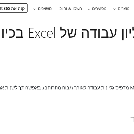
מוצרים
מכשירים
חשבון & וחיוב
משאבים
קנה את Microsoft 365
הדפסת גליון עבו
כברירת מחדל, Microsoft Excel מדפיס גליונות עבודה לאורך (גבוה מהרוחב). באפשרותך ל
ד