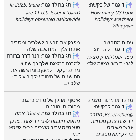
דוגמה של בקשה:
תגובה לדוגמה:
In 2025, there
are 11 U.S. federal (bank)
How many US bank
holidays observed nationwide.
holidays are there
this year?
ניתוח מתחשב
מפרק את הבעיה לשלבים ומסביר
דוגמה להנחיה:
את תהליך המחשבה שלה
תגובה לדוגמה: הנה דרך ברורה
כיצד אוכל לארגן מצגת
לגבי ביצועי הצוות שלי?
למבנה המצגת שלך כך שהיא
מרתקת, קלה למעקב ומדגישה את
ההישגים של הצוות שלך ביעילות
:
שלב 1...
מחקר או ניתוח מעמיק
איסוף וארגון של מידע בתגובה
דוגמה לבקשה:
מפורטת ומובנים
תגובה לדוגמה:
Got it! אתה
@Researcher, הסבר
דרישות צרכן נוכחיות
מחפש תובנות לגבי דרישות הצרכן
עבור מוצרים
הנוכחיות עבור מוצרים ברים-קיימא
ברי-קיימא נוספים.
יותר.