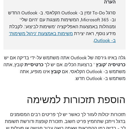
הערה
סרגל To-Do זמין ב- Outlook הקלאסי. ב- Outlook החדש
וב- Microsoft 365, המשימות מוצגות עם 'היום שלי'
ומנוהלות באמצעות האפליקציה 'משימות לביצוע'. לקבלת
מידע נוסף, ראה יצירת
משימות באמצעות 'ניהול משימות'
ב- Outlook
.
גלה באיזו גירסה של Outlook אתה משתמש על-ידי בדיקה אם יש
כרטיסיה 'קובץ
' ברצועת הכלים. אם יש לך
כרטיסיית
קובץ, אתה
משתמש ב- Outlook הקלאסי. אם
קובץ
אינו מופיע, אתה
משתמש ב- Outlook חדש.
הוספת תזכורות למשימה
תזכורות יכולות לעזור לך כאשר יש לך פריטים רבים המסומנים
בדגל וייתכן שתחמיץ פריט חשוב. תזכורת קופצת ודורשת תשומת
לב - בדיוק כמו ההתראות שאתה רואה עבור פגישה או פעילות ש