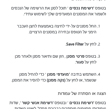
בטופס
'רשימת נכסים
' תוכל לסנן את הרשימה של הנכסים
ולשמור את המסננים המועדפים שלך לשימוש עתידי.
החל מסננים על-ידי לחיצה באמצעות לחצן העכבר
הימני על הטופס ובחירה במסננים הרצויים.
לחץ על
Save Filter
.
בטופס
פרטי מסנן
, הזן שם ותיאור מסנן ולאחר מכן
לחץ על
סגור
.
השתמש בתיבה
'מועדפי מסנן
' כדי להחיל מסנן
שנשמר, או לחץ על
(נקה מסנן)
כדי להסיר את המסנן.
הצגה או הסתרה של עמודות
בטופס
'רשימת נכסים
' ובטופס
'רשימת אנשי קשר
', שדות
(עמודות) מסוימים מוסתרים כברירת מחדל. לשינוי השדות