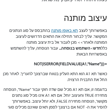
עיצוב מותנה
באפשרותך לעצב
תא באופן מותנה
בהתבסס על סוג הנתונים
המקושר. עליך לבחור תחילה את התאים הדרושים לעיצוב
המותנה ולאחר
>
> מכן לעבור אל בית עיצוב מותנה
כלל
חדש
>
השתמש בנוסחה...
עבור הנוסחה, עליך להשתמש
באפשרויות הבאות:
=NOT(ISERROR(FIELDVALUE(A1,"Name")))
כאשר תא A1 הוא התא העליון בטווח שברצונך להעריך. לאחר מכן
החל את התבנית הרצויה.
בדוגמה זו, אם תא A1 מכיל שם שדה חוקי עבור "Name", הנוסחה
מחזירה TRUE והעיצוב יוחל. אם תא A1 אינו מכיל סוג נתונים
מקושר, הנוסחה מחזירה FALSE, ולא יוחל עיצוב. באפשרותך
להסיר את ה- NOT אם ברצונך לסמן תאים שאינם מכילים סוגי