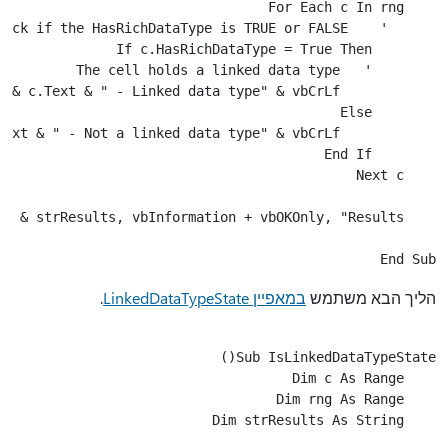
End Sub

הליך הבא משתמש
במאפיין LinkedDataTypeState
.