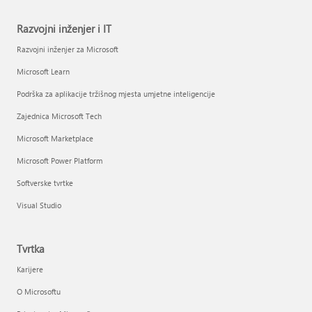
Razvojni inženjer i IT
Razvojni inženjer za Microsoft
Microsoft Learn
Podrška za aplikacije tržišnog mjesta umjetne inteligencije
Zajednica Microsoft Tech
Microsoft Marketplace
Microsoft Power Platform
Softverske tvrtke
Visual Studio
Tvrtka
Karijere
O Microsoftu