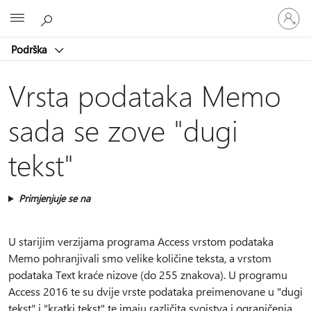
Prijavite
Microsoft
se
u
Podrška
svoj
račun
Vrsta podataka Memo
sada se zove "dugi
tekst"
Primjenjuje se na
U starijim verzijama programa Access vrstom podataka
Memo pohranjivali smo velike količine teksta, a vrstom
podataka Text kraće nizove (do 255 znakova). U programu
Access 2016 te su dvije vrste podataka preimenovane u "dugi
tekst" i "kratki tekst" te imaju različita svojstva i ograničenja