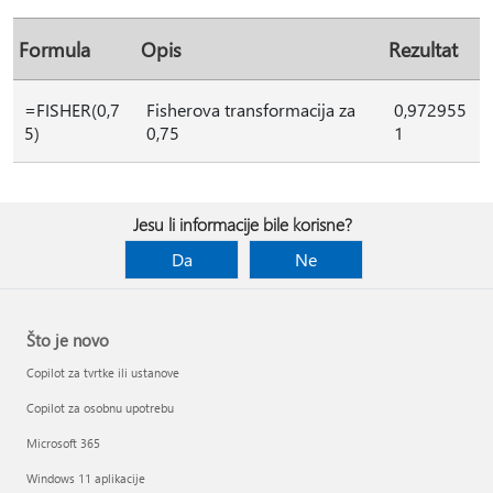
Formula
Opis
Rezultat
=FISHER(0,7
Fisherova transformacija za
0,972955
5)
0,75
1
Jesu li informacije bile korisne?
Da
Ne
Što je novo
Copilot za tvrtke ili ustanove
Copilot za osobnu upotrebu
Microsoft 365
Windows 11 aplikacije