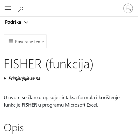
Prijavite
Microsoft
se
u
Podrška
svoj
račun
Povezane teme
FISHER (funkcija)
Primjenjuje se na
U ovom se članku opisuje sintaksa formula i korištenje
funkcije
FISHER
u programu Microsoft Excel.
Opis