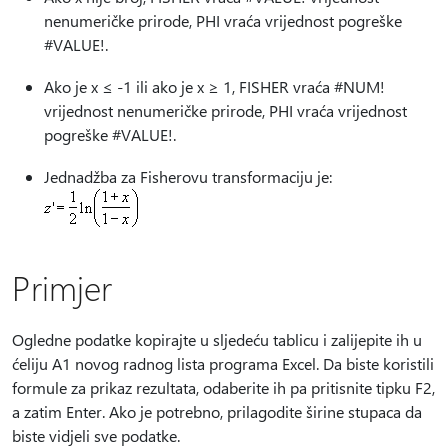
nenumeričke prirode, PHI vraća vrijednost pogreške
#VALUE!.
Ako je x ≤ -1 ili ako je x ≥ 1, FISHER vraća #NUM!
vrijednost nenumeričke prirode, PHI vraća vrijednost
pogreške #VALUE!.
Jednadžba za Fisherovu transformaciju je:
Primjer
Ogledne podatke kopirajte u sljedeću tablicu i zalijepite ih u
ćeliju A1 novog radnog lista programa Excel. Da biste koristili
formule za prikaz rezultata, odaberite ih pa pritisnite tipku F2,
a zatim Enter. Ako je potrebno, prilagodite širine stupaca da
biste vidjeli sve podatke.