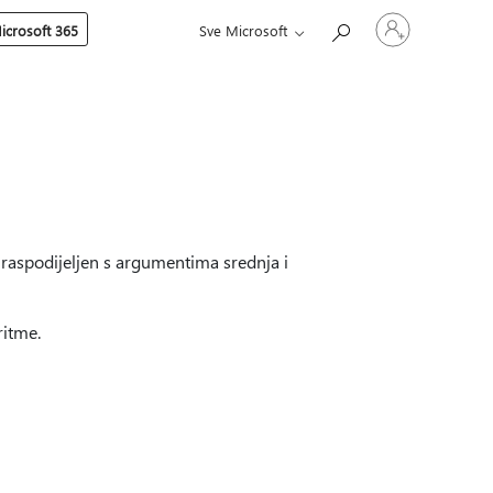
Prijavite
icrosoft 365
Sve Microsoft
se
u
svoj
račun
)
raspodijeljen s argumentima srednja i
ritme.