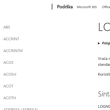
Microsoft
Podrška
Microsoft 365
Offic
LO
ABS
ACCRINT
Primj
ACCRINTM
Vraća 
ACOS
standa
ACOSH
Koristi
ACOT
Sin
ACOTH
LOGNOR
ADDRESS (ADRESA)