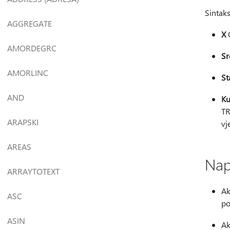
Sintak
AGGREGATE
X
O
AMORDEGRC
Sr
AMORLINC
St
AND
Ku
TR
ARAPSKI
vj
AREAS
Na
ARRAYTOTEXT
Ak
ASC
po
ASIN
Ak