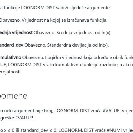
sa funkcije LOGNORM.DIST sadrži sljedeće argumente:
bavezno. Vrijednost na kojoj se izračunava funkcija.
ednja vrijednost
Obavezno. Srednja vrijednost od ln(x).
andard_dev
Obavezno. Standardna devijacija od ln(x).
mulativno
Obavezno. Logička vrijednost koja određuje oblik fun
UE, LOGNORM.DIST vraća kumulativnu funkciju razdiobe, a ako im
erojatnosti.
pomene
o neki argument nije broj, LOGNORM. DIST vraća #VALUE! vrijedn
greške #VALUE!.
o x ≤ 0 ili standard_dev ≤ 0, LOGNORM. DIST vraća #NUM! vrijed