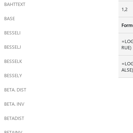
BAHTTEXT
1,2
BASE
Form
BESSELI
=LOG
BESSELJ
RUE)
BESSELK
=LOG
ALSE
BESSELY
BETA. DIST
BETA. INV
BETADIST
BETAINV