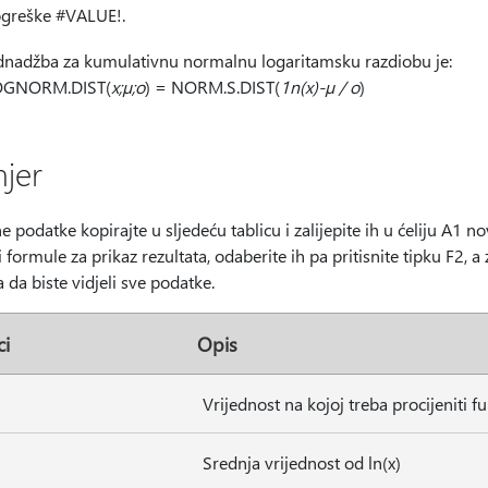
greške #VALUE!.
dnadžba za kumulativnu normalnu logaritamsku razdiobu je:
OGNORM.DIST(
x;µ;o
) = NORM.S.DIST(
1n(x)-µ / o
)
mjer
 podatke kopirajte u sljedeću tablicu i zalijepite ih u ćeliju A1 
li formule za prikaz rezultata, odaberite ih pa pritisnite tipku F2, 
 da biste vidjeli sve podatke.
ci
Opis
Vrijednost na kojoj treba procijeniti fu
Srednja vrijednost od ln(x)