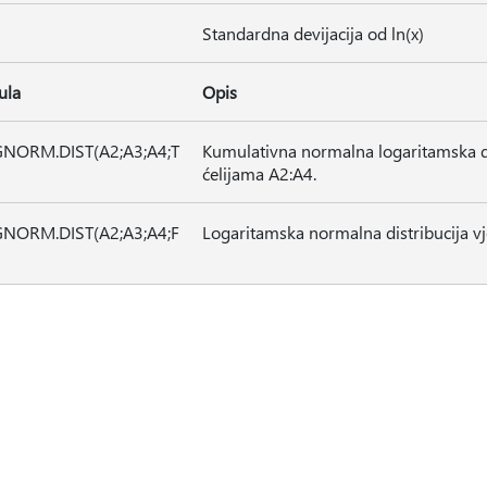
Standardna devijacija od ln(x)
ula
Opis
NORM.DIST(A2;A3;A4;T
Kumulativna normalna logaritamska di
ćelijama A2:A4.
NORM.DIST(A2;A3;A4;F
Logaritamska normalna distribucija vje
)