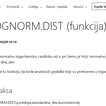
e
Proizvodi
Uređaji
Račun i naplata
Resursi
Kupite M
GNORM.DIST (funkcija
enjuje se na
normalnu logaritamsku razdiobu od x, pri čemu je ln(x) normalno 
rdna_dev.
te tu funkciju da biste analizirali podatke koji su pretvoreni u loga
taksa
M.DIST(x,srednja,standardna_dev,kumulativna)