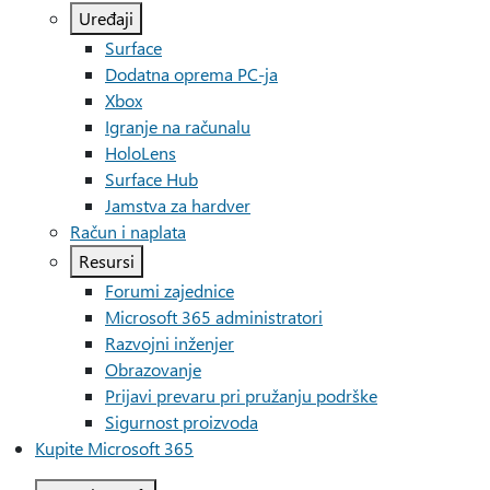
Uređaji
Surface
Dodatna oprema PC-ja
Xbox
Igranje na računalu
HoloLens
Surface Hub
Jamstva za hardver
Račun i naplata
Resursi
Forumi zajednice
Microsoft 365 administratori
Razvojni inženjer
Obrazovanje
Prijavi prevaru pri pružanju podrške
Sigurnost proizvoda
Kupite Microsoft 365