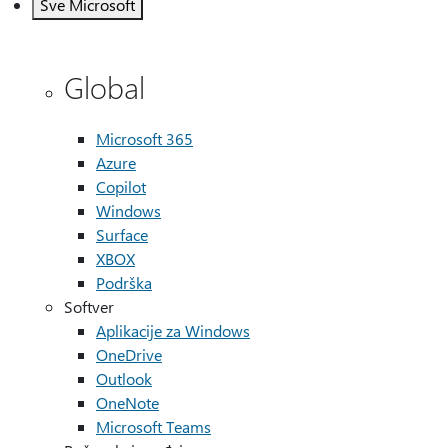
Sve Microsoft
Global
Microsoft 365
Azure
Copilot
Windows
Surface
XBOX
Podrška
Softver
Aplikacije za Windows
OneDrive
Outlook
OneNote
Microsoft Teams