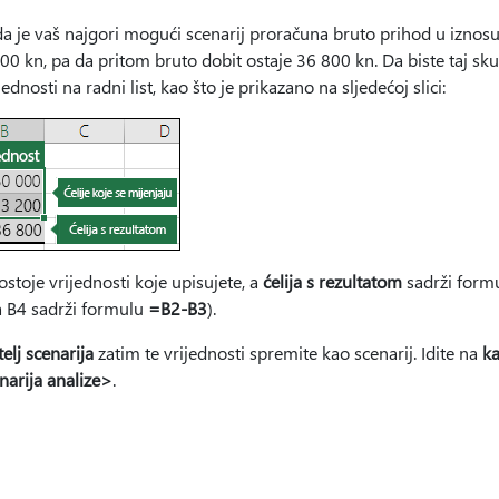
da je vaš najgori mogući scenarij proračuna bruto prihod u iznosu
 kn, pa da pritom bruto dobit ostaje 36 800 kn. Da biste taj skup
jednosti na radni list, kao što je prikazano na sljedećoj slici:
stoje vrijednosti koje upisujete, a
ćelija s rezultatom
sadrži formu
ija B4 sadrži formulu
=B2-B3
).
elj scenarija
zatim te vrijednosti spremite kao scenarij. Idite na
ka
narija analize>
.