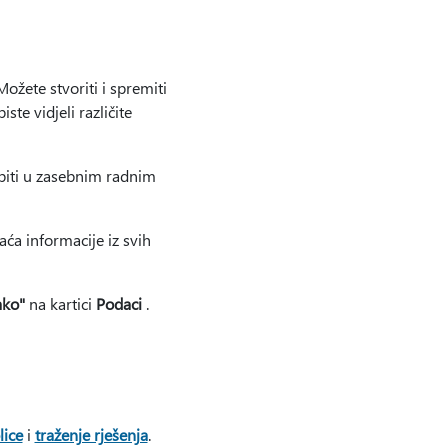
ožete stvoriti i spremiti
ste vidjeli različite
upiti u zasebnim radnim
aća informacije iz svih
ako"
na kartici
Podaci
.
lice
i
traženje rješenja
.