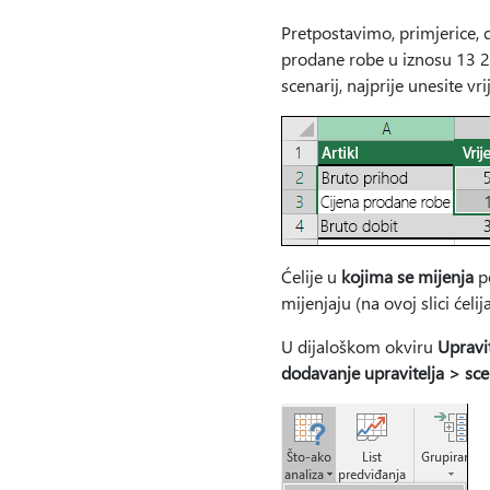
Pretpostavimo, primjerice, 
prodane robe u iznosu 13 200
scenarij, najprije unesite vri
Ćelije u
kojima se mijenja
po
mijenjaju (na ovoj slici ćel
U dijaloškom okviru
Upravit
dodavanje upravitelja > sce