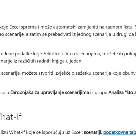
 koje Excel sprema i može automatski zamijeniti na radnom listu. M
ao scenarije, a zatim se prebacivati iz jednog scenarija u drugi da bi
đene podatke koje želite koristiti u scenarijima, možete ih prik
narije iz različitih radnih knjiga u jedan.
cenarije, možete stvoriti izvješće o sažetku scenarija koje obuhv
omoću
čarobnjaka za upravljanje scenarijima
iz grupe
Analiza "što 
hat-If
alizu What-If koje se isporučuju uz Excel:
scenariji
,
podatkovne tab