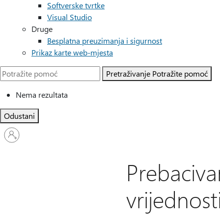
Softverske tvrtke
Visual Studio
Druge
Besplatna preuzimanja i sigurnost
Prikaz karte web-mjesta
Pretraživanje
Potražite pomoć
Nema rezultata
Odustani
Prijavite
se
u
svoj
Prebaciva
račun
vrijednos