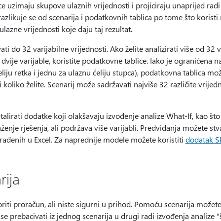
ce uzimaju skupove ulaznih vrijednosti i projiciraju unaprijed ra
razlikuje se od scenarija i podatkovnih tablica po tome što koristi 
lazne vrijednosti koje daju taj rezultat.
i do 32 varijabilne vrijednosti. Ako želite analizirati više od 32 v
 dvije varijable, koristite podatkovne tablice. Iako je ograničena n
eliju retka i jednu za ulaznu ćeliju stupca), podatkovna tablica m
li koliko želite. Scenarij može sadržavati najviše 32 različite vrijedn
stalirati dodatke koji olakšavaju izvođenje analize What-If, kao što
raženje rješenja, ali podržava više varijabli. Predviđanja možete st
rađenih u Excel. Za naprednije modele možete koristiti
dodatak Sk
rija
riti proračun, ali niste sigurni u prihod. Pomoću scenarija možete
 se prebacivati iz jednog scenarija u drugi radi izvođenja analize "