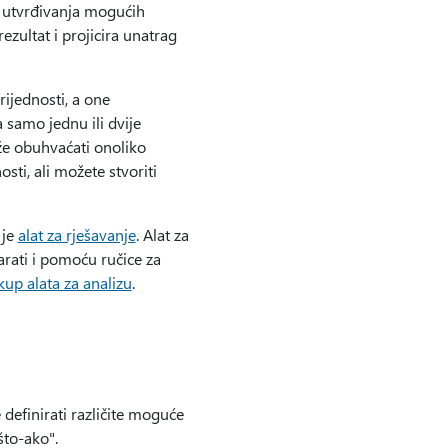
di utvrđivanja mogućih
rezultat i projicira unatrag
rijednosti, a one
a samo jednu ili dvije
ože obuhvaćati onoliko
osti, ali možete stvoriti
 je
alat za rješavanje
. Alat za
varati i pomoću ručice za
up alata za analizu
.
 definirati različite moguće
što-ako".