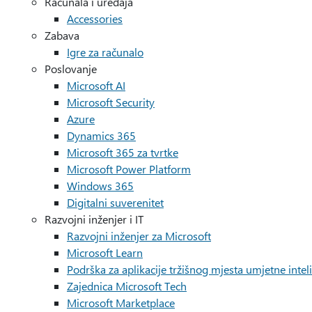
Računala i uređaja
Accessories
Zabava
Igre za računalo
Poslovanje
Microsoft AI
Microsoft Security
Azure
Dynamics 365
Microsoft 365 za tvrtke
Microsoft Power Platform
Windows 365
Digitalni suverenitet
Razvojni inženjer i IT
Razvojni inženjer za Microsoft
Microsoft Learn
Podrška za aplikacije tržišnog mjesta umjetne intel
Zajednica Microsoft Tech
Microsoft Marketplace