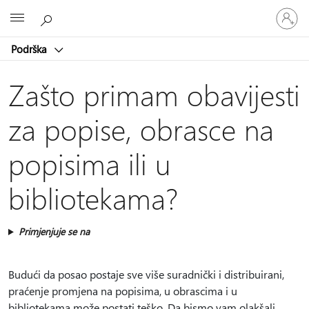
Prijavite
Microsoft
se
u
Podrška
svoj
račun
Zašto primam obavijesti
za popise, obrasce na
popisima ili u
bibliotekama?
Primjenjuje se na
Budući da posao postaje sve više suradnički i distribuirani,
praćenje promjena na popisima, u obrascima i u
bibliotekama može postati teško. Da bismo vam olakšali