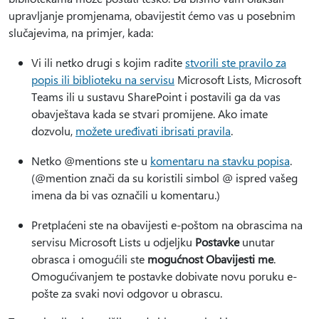
upravljanje promjenama, obavijestit ćemo vas u posebnim
slučajevima, na primjer, kada:
Vi ili netko drugi s kojim radite
stvorili ste pravilo za
popis ili biblioteku na servisu
Microsoft Lists, Microsoft
Teams ili u sustavu SharePoint i postavili ga da vas
obavještava kada se stvari promijene. Ako imate
dozvolu,
možete uređivati i
brisati pravila
.
Netko @mentions ste u
komentaru na stavku popisa
.
(@mention znači da su koristili simbol @ ispred vašeg
imena da bi vas označili u komentaru.)
Pretplaćeni ste na obavijesti e-poštom na obrascima na
servisu Microsoft Lists u odjeljku
Postavke
unutar
obrasca i omogućili ste
mogućnost Obavijesti me
.
Omogućivanjem te postavke dobivate novu poruku e-
pošte za svaki novi odgovor u obrascu.