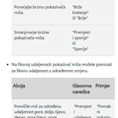
Povećajte brzinu pokazivača
"Brže
miša.
kretanje"
ili "Brže"
Smanjivanje brzine
"Premjest
pokazivača miša.
i sporije"
ili
"Sporije"
Na fiksnoj udaljenosti: pokazivač miša možete pomicati
za fiksnu udaljenost u određenom smjeru.
Akcija
Glasovna
Primjer
naredba
Pomičite miš za određenu
"Premjest
"Pomak
udaljenost gore, dolje, lijevo,
i
ni
desno, gore lijevo, gore
udaljenos
pokaziv