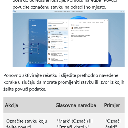
povucite označenu stavku na odredišno mjesto.
Ponovno aktivirajte rešetku i slijedite prethodno navedene
korake u slučaju da morate promijeniti stavku ili izvor iz kojih
želite povući podatke.
Akcija
Glasovna naredba
Primjer
Označite stavku koju
"Mark" (Označi) ili
"Označi
želite povući.
"Označi <broj>"
četiri"