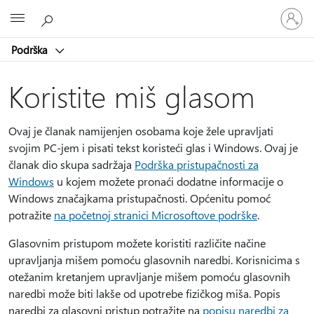
Prijavite
Microsoft
se
u
Podrška
svoj
račun
Koristite miš glasom
Ovaj je članak namijenjen osobama koje žele upravljati
svojim PC-jem i pisati tekst koristeći glas i Windows. Ovaj je
članak dio skupa sadržaja
Podrška pristupačnosti za
Windows
u kojem možete pronaći dodatne informacije o
Windows značajkama pristupačnosti. Općenitu pomoć
potražite
na početnoj stranici Microsoftove podrške
.
Glasovnim pristupom možete koristiti različite načine
upravljanja mišem pomoću glasovnih naredbi. Korisnicima s
otežanim kretanjem upravljanje mišem pomoću glasovnih
naredbi može biti lakše od upotrebe fizičkog miša. Popis
naredbi za glasovni pristup potražite na
popisu naredbi za