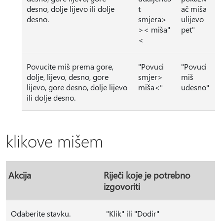
desno, dolje lijevo ili dolje
t
ač miša
desno.
smjera>
ulijevo
>< miša"
pet"
<
Povucite miš prema gore,
"Povuci
"Povuci
dolje, lijevo, desno, gore
smjer>
miš
lijevo, gore desno, dolje lijevo
miša<"
udesno"
ili dolje desno.
klikove mišem
Akcija
Riječi koje je potrebno
izgovoriti
Odaberite stavku.
"Klik" ili "Dodir"