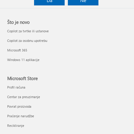
Da
Ne
Što je novo
Copilot za tvrtke ili ustanove
Copilot za osobnu upotrebu
Microsoft 365
Windows 11 aplikacije
Microsoft Store
Profil računa
Centar za preuzimanje
Povrat proizvoda
Praćenje narudžbe
Recikliranje