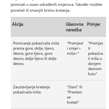
pomicati u osam određenih smjerova. Također možete
povećati ili smanjiti brzinu kretanja.
Akcija
Glasovna
Primjer
naredba
Pomicanje pokazivača miša
"Premjest
"Premjes
prema gore, dolje, lijevo,
i smjer>
ti
desno, gore lijevo, gore
miša<"
pokaziva
desno, dolje lijevo ili dolje
č miša u
desno.
donjem
desnom
kutu"
Zaustavljanje kretanja
"Stani" ili
pokazivača miša.
"Prestani
se
kretati"