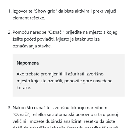
Izgovorite "Show grid" da biste aktivirali prekrivajući
element rešetke.
Pomoću naredbe "Označi" prijeđite na mjesto s kojeg
želite početi povlačiti. Mjesto je istaknuto iza
označavanja stavke.
Napomena
Ako trebate promijeniti ili ažurirati izvorišno
mjesto koje ste označili, ponovite gore navedene
korake.
Nakon što označite izvorišnu lokaciju naredbom
"Označi", rešetka se automatski ponovno crta u punoj
veličini i možete dubinski analizirati rešetku da biste
došli do odredišne lokacije. Pomoću naredbe "Povuci"