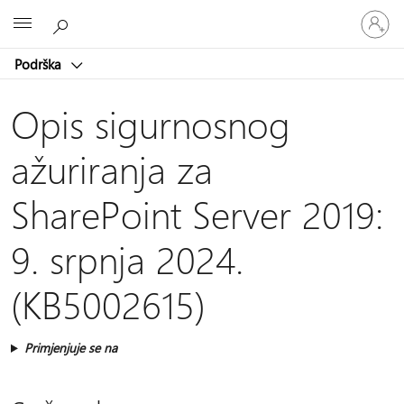
Prijavite
Microsoft
se
u
Podrška
svoj
račun
Opis sigurnosnog
ažuriranja za
SharePoint Server 2019:
9. srpnja 2024.
(KB5002615)
Primjenjuje se na