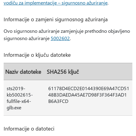
vodiču za implementacije – sigurnosno ažuriranje
.
Informacije o zamjeni sigurnosnog ažuriranja
Ovo sigurnosno ažuriranje zamjenjuje prethodno objavljeno
sigurnosno ažuriranje
5002602
.
Informacije o ključu datoteke
Naziv datoteke
SHA256 ključ
sts2019-
61178D4ECD2E0144390E69A47CD51
kb5002615-
48B3DAEDA45AE7D98F3F364F3AD1
fullfile-x64-
B6A3FCD
glb.exe
Informacije o datoteci