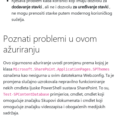
Rješava problem kada korisnici koji imaju dozvolu za
dodavanje stavki
, ali ne i dozvolu
za uređivanje stavki
,
ne mogu prenositi stavke putem modernog korisničkog
sučelja.
Poznati problemi u ovom
ažuriranju
Ovo sigurnosno ažuriranje uvodi promjenu prema kojoj je
klasa
Microsoft.SharePoint.ApplicationPages.SPThemes
označena kao nesigurna u svim datotekama Web.config. Ta je
promjena slučajno uzrokovala nepravilno funkcioniranje
nekih cmdleta ljuske PowerShell sustava SharePoint. To su,
primjerice, cmdlet, cmdlet koji
Test-SPContentDatabase
omogućuje značajku Skupovi dokumenata i cmdlet koji
omogućuje značajku videozapisa i obogaćenih medijskih
sadržaja.