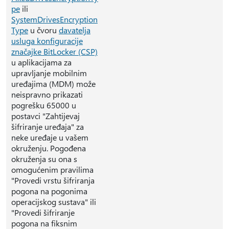
pe
ili
SystemDrivesEncryption
Type
u čvoru
davatelja
usluga konfiguracije
značajke BitLocker (CSP)
u aplikacijama za
upravljanje mobilnim
uređajima (MDM) može
neispravno prikazati
pogrešku 65000 u
postavci "Zahtijevaj
šifriranje uređaja" za
neke uređaje u vašem
okruženju. Pogođena
okruženja su ona s
omogućenim pravilima
"Provedi vrstu šifriranja
pogona na pogonima
operacijskog sustava" ili
"Provedi šifriranje
pogona na fiksnim