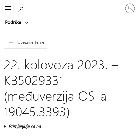
Prijavite
Microsoft
se
u
Podrška
svoj
račun
Povezane teme
22. kolovoza 2023. –
KB5029331
(međuverzija OS-a
19045.3393)
Primjenjuje se na