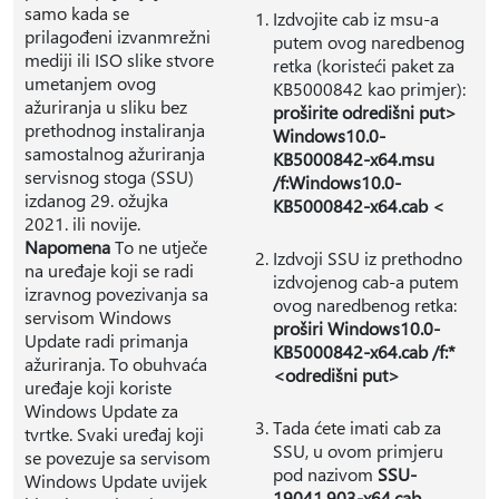
samo kada se
Izdvojite cab iz msu-a
prilagođeni izvanmrežni
putem ovog naredbenog
mediji ili ISO slike stvore
retka (koristeći paket za
umetanjem ovog
KB5000842 kao primjer):
ažuriranja u sliku bez
proširite odredišni put>
prethodnog instaliranja
Windows10.0-
samostalnog ažuriranja
KB5000842-x64.msu
servisnog stoga (SSU)
/f:Windows10.0-
izdanog 29. ožujka
KB5000842-x64.cab <
2021. ili novije.
Napomena
To ne utječe
Izdvoji SSU iz prethodno
na uređaje koji se radi
izdvojenog cab-a putem
izravnog povezivanja sa
ovog naredbenog retka:
servisom Windows
proširi Windows10.0-
Update radi primanja
KB5000842-x64.cab /f:*
ažuriranja. To obuhvaća
<odredišni put>
uređaje koji koriste
Windows Update za
Tada ćete imati cab za
tvrtke. Svaki uređaj koji
SSU, u ovom primjeru
se povezuje sa servisom
pod nazivom
SSU-
Windows Update uvijek
19041.903-x64.cab
.