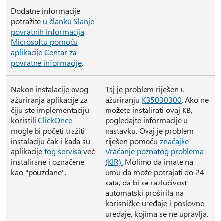
Dodatne informacije
potražite
u članku Slanje
povratnih informacija
Microsoftu pomoću
aplikacije Centar za
povratne informacije
.
Nakon instalacije ovog
Taj je problem riješen u
ažuriranja aplikacije za
ažuriranju
KB5030300
. Ako ne
čiju ste implementaciju
možete instalirati ovaj KB,
koristili
ClickOnce
pogledajte informacije u
mogle bi početi tražiti
nastavku. Ovaj je problem
instalaciju čak i kada su
riješen pomoću
značajke
aplikacije
tog servisa
već
Vraćanje poznatog problema
instalirane i označene
(KIR).
Molimo da imate na
kao "pouzdane".
umu da može potrajati do 24
sata, da bi se razlučivost
automatski proširila na
korisničke uređaje i poslovne
uređaje, kojima se ne upravlja.