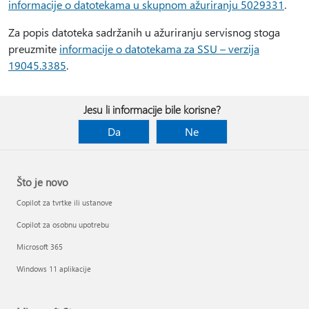
informacije o datotekama u skupnom ažuriranju 5029331
.
Za popis datoteka sadržanih u ažuriranju servisnog stoga
preuzmite
informacije o datotekama za SSU – verzija
19045.3385
.
Jesu li informacije bile korisne?
Da
Ne
Što je novo
Copilot za tvrtke ili ustanove
Copilot za osobnu upotrebu
Microsoft 365
Windows 11 aplikacije