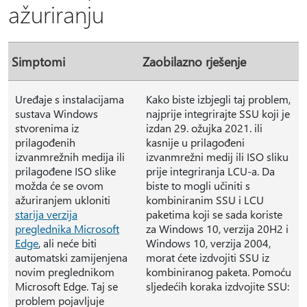
ažuriranju
Simptomi
Zaobilazno rješenje
Uređaje s instalacijama
Kako biste izbjegli taj problem,
sustava Windows
najprije integrirajte SSU koji je
stvorenima iz
izdan 29. ožujka 2021. ili
prilagođenih
kasnije u prilagođeni
izvanmrežnih medija ili
izvanmrežni medij ili ISO sliku
prilagođene ISO slike
prije integriranja LCU-a. Da
možda će se ovom
biste to mogli učiniti s
ažuriranjem ukloniti
kombiniranim SSU i LCU
starija verzija
paketima koji se sada koriste
preglednika Microsoft
za Windows 10, verzija 20H2 i
Edge
, ali neće biti
Windows 10, verzija 2004,
automatski zamijenjena
morat ćete izdvojiti SSU iz
novim preglednikom
kombiniranog paketa. Pomoću
Microsoft Edge. Taj se
sljedećih koraka izdvojite SSU:
problem pojavljuje