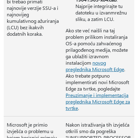
bi trebao primati
Najprije integrirajte tu
najnovije verzije SSU-a i
datoteku u izvanmrežnu
najnovijeg
sliku, a zatim LCU.
kumulativnog ažuriranja
(LCU) bez ikakvih
Ako ste već naišli na taj
dodatnih koraka.
problem prilikom instaliranja
OS-a pomoću zahvaćenog
prilagođenog medija, možete
ga ublažiti izravnom
instalacijom
novog
preglednika Microsoft Edge
.
Ako trebate potpuno
implementirati novi Microsoft
Edge za tvrtke, pogledajte
Preuzimanje i implementacija
preglednika Microsoft Edge za
tvrtke
.
Microsoft je primio
Nakon istraživanja tih izvješća
izvješća o problemu u
otkrili smo da pogreška
kojem korisnici primaju
"UNSUPPORTED_PROCESSOR