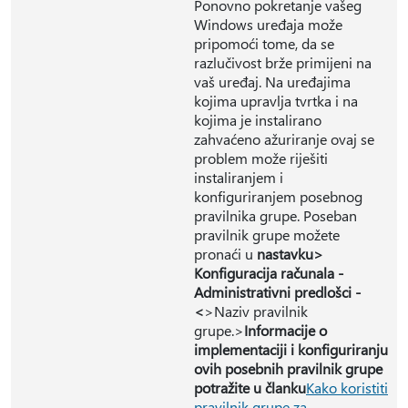
Ponovno pokretanje vašeg
Windows uređaja može
pripomoći tome, da se
razlučivost brže primijeni na
vaš uređaj. Na uređajima
kojima upravlja tvrtka i na
kojima je instalirano
zahvaćeno ažuriranje ovaj se
problem može riješiti
instaliranjem i
konfiguriranjem posebnog
pravilnika grupe. Poseban
pravilnik grupe možete
pronaći u
nastavku>
Konfiguracija računala -
Administrativni predlošci -
<
>Naziv pravilnik
grupe.
>
Informacije o
implementaciji i konfiguriranju
ovih posebnih pravilnik grupe
potražite u članku
Kako koristiti
pravilnik grupe za