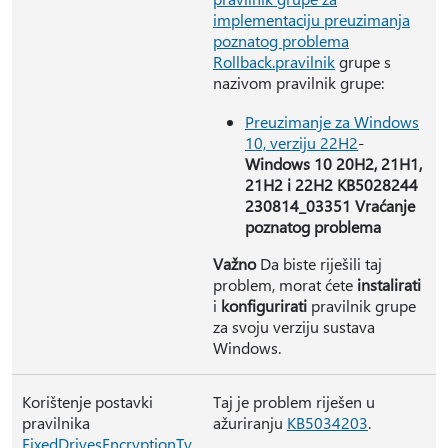
implementaciju preuzimanja
poznatog problema
Rollback.pravilnik
grupe s
nazivom pravilnik grupe:
Preuzimanje za Windows
10, verziju 22H2
-
Windows 10 20H2, 21H1,
21H2 i 22H2 KB5028244
230814_03351 Vraćanje
poznatog problema
Važno
Da biste riješili taj
problem, morat ćete
instalirati
i
konfigurirati
pravilnik grupe
za svoju verziju sustava
Windows.
Korištenje postavki
Taj je problem riješen u
pravilnika
ažuriranju
KB5034203
.
FixedDrivesEncryptionTy