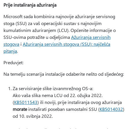
Prije instaliranja ažuriranja
Microsoft sada kombinira najnovije ažuriranje servisnog
stoga (SSU) za vaš operacijski sustav s najnovijim
kumulativnim ažuriranjem (LCU). Općenite informacije o
SSU-ovima potražite u odjeljcima
Ažuriranja servisnih
stogova
i
Ažuriranja servisnih stogova (SSU): najčešća
pitanja
.
Preduvjet:
Na temelju scenarija instalacije odaberite nešto od sljedećeg:
Za servisiranje slike izvanmrežnog OS-a:
Ako vaša slika nema LCU od 22. ožujka 2022.
(
KB5011543
) ili noviji, prije instaliranja ovog ažuriranja
morate
instalirati poseban samostalni SSU (
KB5014032
)
od 10. svibnja 2022.