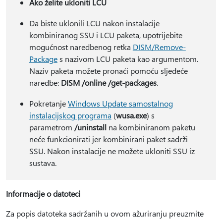
Ako želite ukloniti LCU
Da biste uklonili LCU nakon instalacije
kombiniranog SSU i LCU paketa, upotrijebite
mogućnost naredbenog retka
DISM/Remove-
Package
s nazivom LCU paketa kao argumentom.
Naziv paketa možete pronaći pomoću sljedeće
naredbe:
DISM /online /get-packages
.
Pokretanje
Windows Update samostalnog
instalacijskog programa
(
wusa.exe
) s
parametrom
/uninstall
na kombiniranom paketu
neće funkcionirati jer kombinirani paket sadrži
SSU. Nakon instalacije ne možete ukloniti SSU iz
sustava.
Informacije o datoteci
Za popis datoteka sadržanih u ovom ažuriranju preuzmite