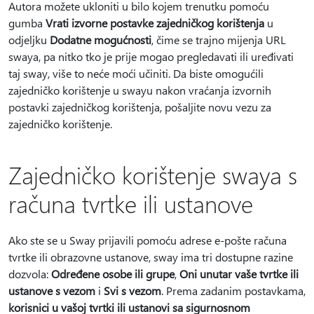
Autora možete ukloniti u bilo kojem trenutku pomoću
gumba
Vrati izvorne postavke zajedničkog korištenja
u
odjeljku
Dodatne mogućnosti
, čime se trajno mijenja URL
swaya, pa nitko tko je prije mogao pregledavati ili uređivati
taj sway, više to neće moći učiniti. Da biste omogućili
zajedničko korištenje u swayu nakon vraćanja izvornih
postavki zajedničkog korištenja, pošaljite novu vezu za
zajedničko korištenje.
Zajedničko korištenje swaya s
računa tvrtke ili ustanove
Ako ste se u Sway prijavili pomoću adrese e-pošte računa
tvrtke ili obrazovne ustanove, sway ima tri dostupne razine
dozvola:
Određene osobe ili grupe
,
Oni unutar vaše tvrtke ili
ustanove s vezom
i
Svi s vezom
. Prema zadanim postavkama,
korisnici u vašoj tvrtki ili ustanovi sa sigurnosnom