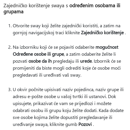
Zajedničko korištenje swaya s
određenim osobama ili
grupama
Otvorite sway koji želite zajednički koristiti, a zatim na
gornjoj navigacijskoj traci kliknite
Zajedničko korištenje
.
Na izborniku koji će se pojaviti odaberite
mogućnost
Određene osobe ili grupe
, a zatim odaberite želite li
pozvati
osobe da ih
pregledaju ili
urede
. Izbornik će se
promijeniti da biste mogli odrediti koje će osobe moći
pregledavati ili uređivati vaš sway.
U okvir počnite upisivati naziv pojedinca, naziv grupe ili
adresu e-pošte osobe u vašoj tvrtki ili ustanovi. Dok
upisujete, prikazivat će vam se prijedlozi i možete
odabrati osobu ili grupu koju želite dodati. Kada dodate
sve osobe kojima želite dopustiti pregledavanje ili
uređivanje swaya, kliknite gumb
Pozovi
.