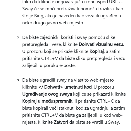
tako da kliknete odgovarajuću ikonu ispod URL-a.
Sway će se moći pretraživati pomoću tražilica, kao
što je Bing, ako je naveden kao veza ili ugrađen u
neko drugo javno web-mjesto.
Da biste zajednički koristili sway pomoću slike
pretpregleda i veze, kliknite
Dohvati vizualnu vezu
.
U prozoru koji se prikaže kliknite
Kopiraj
, a zatim
pritisnite CTRL+V da biste sliku pretpregleda i vezu
zalijepili u poruku e-pošte.
Da biste ugradili sway na vlastito web-mjesto,
kliknite
</ Dohvati> umetnuti kod
. U prozoru
Ugrađivanje ovog swaya
koji će se prikazati kliknite
Kopiraj u međuspremnik
ili pritisnite CTRL+C da
biste kopirali već istaknuti kod za ugradnju, a zatim
pritisnite CTRL+V da biste ga zalijepili u kod web-
mjesta. Kliknite
Zatvori
da biste se vratili u Sway.