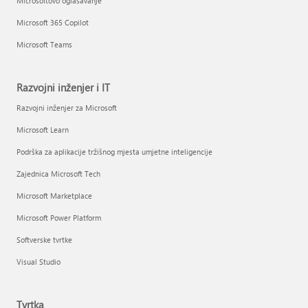
Microsoftovo oglašavanje
Microsoft 365 Copilot
Microsoft Teams
Razvojni inženjer i IT
Razvojni inženjer za Microsoft
Microsoft Learn
Podrška za aplikacije tržišnog mjesta umjetne inteligencije
Zajednica Microsoft Tech
Microsoft Marketplace
Microsoft Power Platform
Softverske tvrtke
Visual Studio
Tvrtka