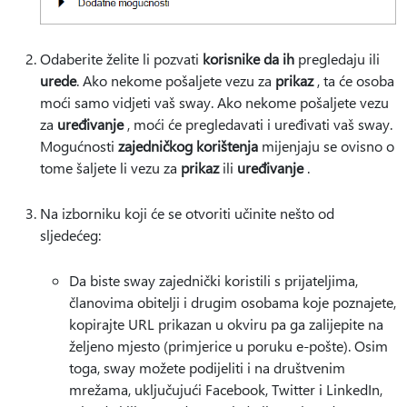
Odaberite želite li pozvati
korisnike da ih
pregledaju ili
urede
. Ako nekome pošaljete vezu za
prikaz
, ta će osoba
moći samo vidjeti vaš sway. Ako nekome pošaljete vezu
za
uređivanje
, moći će pregledavati i uređivati vaš sway.
Mogućnosti
zajedničkog korištenja
mijenjaju se ovisno o
tome šaljete li vezu za
prikaz
ili
uređivanje
.
Na izborniku koji će se otvoriti učinite nešto od
sljedećeg:
Da biste sway zajednički koristili s prijateljima,
članovima obitelji i drugim osobama koje poznajete,
kopirajte URL prikazan u okviru pa ga zalijepite na
željeno mjesto (primjerice u poruku e-pošte). Osim
toga, sway možete podijeliti i na društvenim
mrežama, uključujući Facebook, Twitter i LinkedIn,