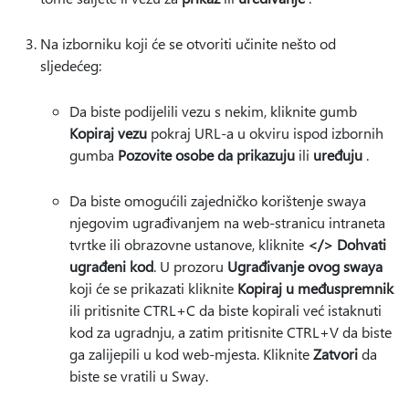
Na izborniku koji će se otvoriti učinite nešto od
sljedećeg:
Da biste podijelili vezu s nekim, kliknite gumb
Kopiraj vezu
pokraj URL-a u okviru ispod izbornih
gumba
Pozovite osobe da prikazuju
ili
uređuju
.
Da biste omogućili zajedničko korištenje swaya
njegovim ugrađivanjem na web-stranicu intraneta
tvrtke ili obrazovne ustanove, kliknite
</> Dohvati
ugrađeni kod
. U prozoru
Ugrađivanje ovog swaya
koji će se prikazati kliknite
Kopiraj u međuspremnik
ili pritisnite CTRL+C da biste kopirali već istaknuti
kod za ugradnju, a zatim pritisnite CTRL+V da biste
ga zalijepili u kod web-mjesta. Kliknite
Zatvori
da
biste se vratili u Sway.