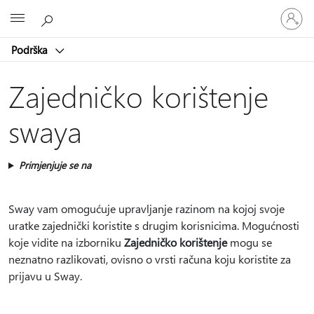
Prijavite
Microsoft
se
u
Podrška
svoj
račun
Zajedničko korištenje
swaya
Primjenjuje se na
Sway vam omogućuje upravljanje razinom na kojoj svoje
uratke zajednički koristite s drugim korisnicima. Mogućnosti
koje vidite na izborniku
Zajedničko korištenje
mogu se
neznatno razlikovati, ovisno o vrsti računa koju koristite za
prijavu u Sway.