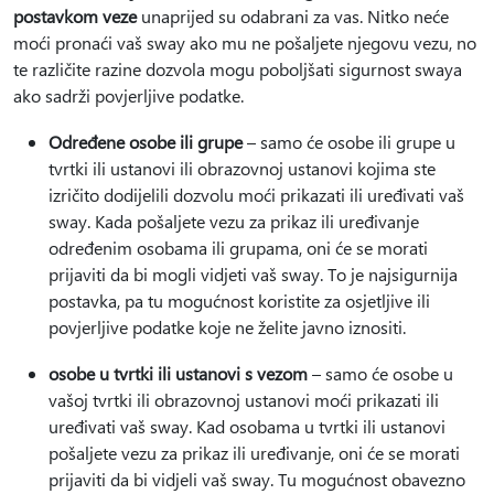
postavkom veze
unaprijed su odabrani za vas. Nitko neće
moći pronaći vaš sway ako mu ne pošaljete njegovu vezu, no
te različite razine dozvola mogu poboljšati sigurnost swaya
ako sadrži povjerljive podatke.
Određene osobe ili grupe
– samo će osobe ili grupe u
tvrtki ili ustanovi ili obrazovnoj ustanovi kojima ste
izričito dodijelili dozvolu moći prikazati ili uređivati vaš
sway. Kada pošaljete vezu za prikaz ili uređivanje
određenim osobama ili grupama, oni će se morati
prijaviti da bi mogli vidjeti vaš sway. To je najsigurnija
postavka, pa tu mogućnost koristite za osjetljive ili
povjerljive podatke koje ne želite javno iznositi.
osobe u tvrtki ili ustanovi s vezom
– samo će osobe u
vašoj tvrtki ili obrazovnoj ustanovi moći prikazati ili
uređivati vaš sway. Kad osobama u tvrtki ili ustanovi
pošaljete vezu za prikaz ili uređivanje, oni će se morati
prijaviti da bi vidjeli vaš sway. Tu mogućnost obavezno