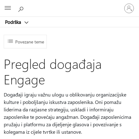
Prijavite
Microsoft
se
u
Podrška
svoj
račun
Povezane teme
Pregled događaja
Engage
Događaji igraju važnu ulogu u oblikovanju organizacijske
kulture i poboljšanju iskustva zaposlenika. Oni pomažu
liderima da razjasne strategiju, uskladi i informiraju
zaposlenike te povećaju angažman. Događaji zaposlenicima
pružaju i platformu za dijeljenje glasova i povezivanje s
kolegama iz cijele tvrtke ili ustanove.