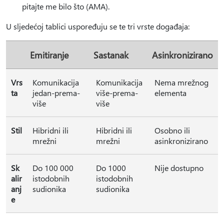
pitajte me bilo što (AMA).
U sljedećoj tablici uspoređuju se te tri vrste događaja:
Emitiranje
Sastanak
Asinkronizirano
Vrs
Komunikacija
Komunikacija
Nema mrežnog
ta
jedan-prema-
više-prema-
elementa
više
više
Stil
Hibridni ili
Hibridni ili
Osobno ili
mrežni
mrežni
asinkronizirano
Sk
Do 100 000
Do 1000
Nije dostupno
alir
istodobnih
istodobnih
anj
sudionika
sudionika
e