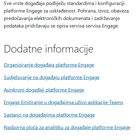
Sve vrste događaja podliježu standardima i konfiguraciji
platforme Engage za usklađenost. Pohrana, izvoz, obaveza
predočavanja elektroničkih dokumenata i zadržavanje
podataka pridržavaju se opisa servisa servisa Engage.
Dodatne informacije
Organiziranje događaja platforme Engage
Sudjelovanje na događaju platforme Engage
Asinkroni događaji platforme Engage
Engage Emitiranje u događajima uživo aplikacije Teams
Sastanci na događajima platforme Engage
Nadzorna ploča za analitiku za događaje platforme Engage