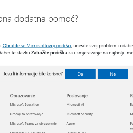
rebna dodatna pomoć?
na
Obratite se Microsoftovoj podršci
, unesite svoj problem i odabe
daberite stavku
Zatražite podršku
za usmjeravanje na najbolju m
Jesu li informacije bile korisne?
Da
Ne
Obrazovanje
Poslovanje
R
Microsoft Education
Microsoft AI
Ra
Uređaji za obrazovanje
Microsoft Security
Mi
Microsoft Teams za obrazovanje
Azure
Po
mj
Microsoft 365 Education
Dynamics 365