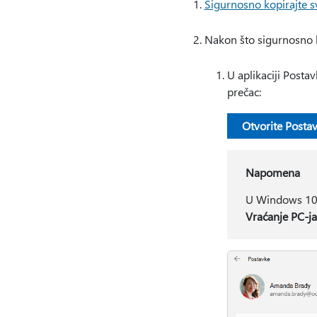
Sigurnosno kopirajte s
Nakon što sigurnosno k
U aplikaciji Posta
prečac:
Otvorite Posta
Napomena
U Windows 10
Vraćanje PC-j