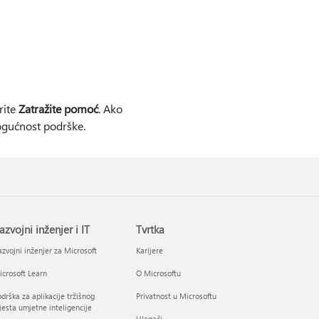
rite
Zatražite pomoć
. Ako
ogućnost podrške.
azvojni inženjer i IT
Tvrtka
zvojni inženjer za Microsoft
Karijere
crosoft Learn
O Microsoftu
drška za aplikacije tržišnog
Privatnost u Microsoftu
esta umjetne inteligencije
Ulagači