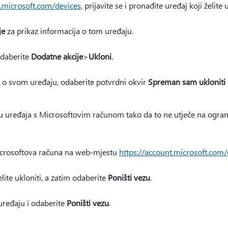
t.microsoft.com/devices
, prijavite se i pronađite uređaj koji želite u
je
za prikaz informacija o tom uređaju.
daberite
Dodatne akcije
>
Ukloni
.
i o svom uređaju, odaberite potvrdni okvir
Spreman sam ukloniti 
 uređaja s Microsoftovim računom tako da to ne utječe na ograni
icrosoftova računa na web-mjestu
https://account.microsoft.com/
lite ukloniti, a zatim odaberite
Poništi vezu
.
uređaju i odaberite
Poništi vezu
.