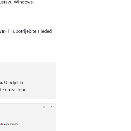
 sustavu Windows.
va
> ili upotrijebite sljedeći
a.
U odjeljku
ute na zaslonu.