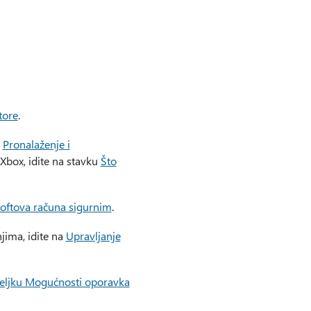
tore
.
a
Pronalaženje i
Xbox, idite na stavku
Što
oftova računa sigurnim
.
jima, idite na
Upravljanje
eljku Mogućnosti oporavka