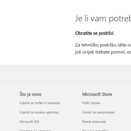
Je li vam pot
Obratite se podršci
Za tehničku podršku idite 
još uvijek trebate pomoć, o
Što je novo
Microsoft Store
Copilot za tvrtke ili ustanove
Profil računa
Copilot za osobnu upotrebu
Centar za preuzimanje
Microsoft 365
Povrat proizvoda
Windows 11 aplikacije
Praćenje narudžbe