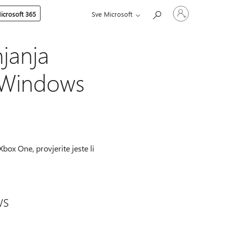
Prijavite
icrosoft 365
Sve Microsoft
se
u
svoj
račun
njanja
m Windows
box One, provjerite jeste li
ws