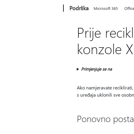
Microsoft
Podrška
Microsoft 365
Offic
Prije recik
konzole X
Primjenjuje se na
Ako namjeravate reciklirati,
s uređaja uklonili sve osob
Ponovno posta