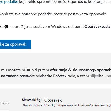
ve podatke
koje želite spremiti pomoću Sigurnosno kopiranje u
opirate sve potrebne podatke, otvorite postavke za oporavak:
vke
na uređaju sa sustavom Windows odaberite
Oporavak
susta
vke za oporavak
 mu možete pristupiti putem
ažuriranja & sigurnosnog
>
oporavk
a na zadane postavke
odaberite
Početak
rada, a zatim slijedite up