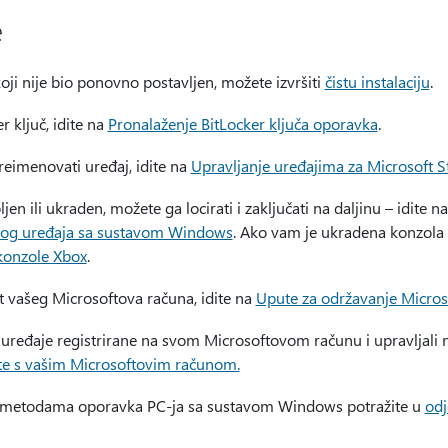
e
koji nije bio ponovno postavljen, možete izvršiti
čistu instalaciju
.
r ključ, idite na
Pronalaženje BitLocker ključa oporavka
.
reimenovati uređaj, idite na
Upravljanje uređajima za Microsoft S
jen ili ukraden, možete ga locirati i zaključati na daljinu – idite n
enog uređaja sa sustavom Windows
. Ako vam je ukradena konzola 
 konzole Xbox
.
t vašeg Microsoftova računa, idite na
Upute za održavanje Micros
 uređaje registrirane na svom Microsoftovom računu i upravljali n
ste s vašim Microsoftovim računom.
 metodama oporavka PC-ja sa sustavom Windows potražite u
odj