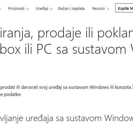
e
Proizvodi
Uređaji
Račun i naplata
Resursi
Kupite M
liranja, prodaje ili pokla
box ili PC sa sustavo
 prodati ili darovati svoj uređaj sa sustavom Windows ili konzola X
ne podatke.
vljanje uređaja sa sustavom Windo