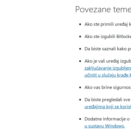
Povezane tem
Ako ste primili uređaj 
Ako ste izgubili Bitlocke
Da biste saznali kako p
Ako je vaš uređaj izgubl
zaključavanje izgublj
učiniti u slučaju krađe
Ako vas brine sigurnos
Da biste pregledali sve
uređajima koji se kori
Dodatne informacije o
u sustavu Windows.