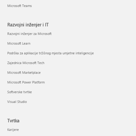
Microsoft Teams
Razvojni inženjer i IT
Razvojni inženjer za Microsoft
Microsoft Learn
Podrška za aplikacije tržišnog mjesta umjetne inteligencije
Zajednica Microsoft Tech
Microsoft Marketplace
Microsoft Power Platform
Softverske tvrtke
Visual Studio
Tvrtka
Karijere