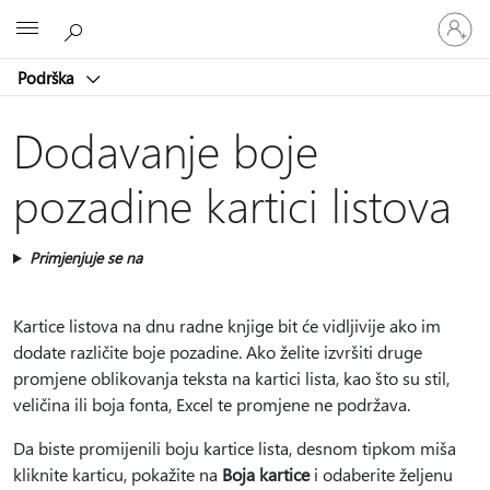
Prijavite
Microsoft
se
u
Podrška
svoj
račun
Dodavanje boje
pozadine kartici listova
Primjenjuje se na
Kartice listova na dnu radne knjige bit će vidljivije ako im
dodate različite boje pozadine. Ako želite izvršiti druge
promjene oblikovanja teksta na kartici lista, kao što su stil,
veličina ili boja fonta, Excel te promjene ne podržava.
Da biste promijenili boju kartice lista, desnom tipkom miša
kliknite karticu, pokažite na
Boja kartice
i odaberite željenu