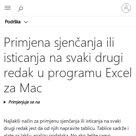
Prijavite
Microsoft
se
u
Podrška
svoj
račun
Primjena sjenčanja ili
isticanja na svaki drugi
redak u programu Excel
za Mac
Primjenjuje se na
Najlakši način za primjenu sjenčanja ili isticanja na svaki
drugi redak jest da od njih napravite tablicu. Tablice sadrže i
alate za lakšu analizu podataka. No ako želite samo