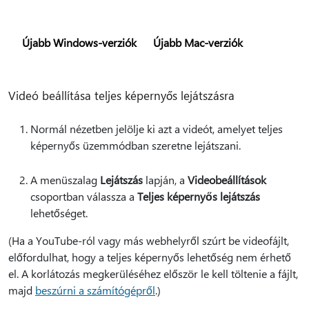
Újabb Windows-verziók
Újabb Mac-verziók
Videó beállítása teljes képernyős lejátszásra
Normál nézetben jelölje ki azt a videót, amelyet teljes
képernyős üzemmódban szeretne lejátszani.
A menüszalag
Lejátszás
lapján, a
Videobeállítások
csoportban válassza a
Teljes képernyős lejátszás
lehetőséget.
(Ha a YouTube-ról vagy más webhelyről szúrt be videofájlt,
előfordulhat, hogy a teljes képernyős lehetőség nem érhető
el. A korlátozás megkerüléséhez először le kell töltenie a fájlt,
majd
beszúrni a számítógépről
.)