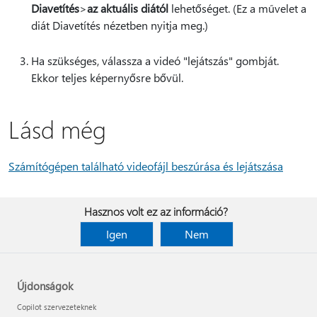
Diavetítés
>
az aktuális diától
lehetőséget. (Ez a művelet a
diát Diavetítés nézetben nyitja meg.)
Ha szükséges, válassza a videó "lejátszás" gombját.
Ekkor teljes képernyősre bővül.
Lásd még
Számítógépen található videofájl beszúrása és lejátszása
Hasznos volt ez az információ?
Igen
Nem
Újdonságok
Copilot szervezeteknek