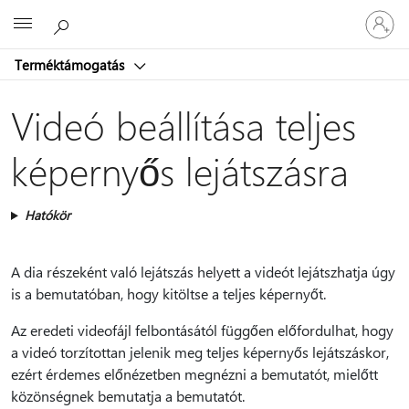
Jelentke
Microsoft
be
a
Terméktámogatás
fiókjába
Videó beállítása teljes
képernyős lejátszásra
Hatókör
A dia részeként való lejátszás helyett a videót lejátszhatja úgy
is a bemutatóban, hogy kitöltse a teljes képernyőt.
Az eredeti videofájl felbontásától függően előfordulhat, hogy
a videó torzítottan jelenik meg teljes képernyős lejátszáskor,
ezért érdemes előnézetben megnézni a bemutatót, mielőtt
közönségnek bemutatja a bemutatót.