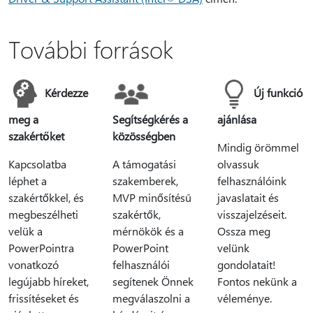
További források
Kérdezze
Új funkció
meg a
Segítségkérés a
ajánlása
szakértőket
közösségben
Mindig örömmel
Kapcsolatba
A támogatási
olvassuk
léphet a
szakemberek,
felhasználóink
szakértőkkel, és
MVP minősítésű
javaslatait és
megbeszélheti
szakértők,
visszajelzéseit.
velük a
mérnökök és a
Ossza meg
PowerPointra
PowerPoint
velünk
vonatkozó
felhasználói
gondolatait!
legújabb híreket,
segítenek Önnek
Fontos nekünk a
frissítéseket és
megválaszolni a
véleménye.