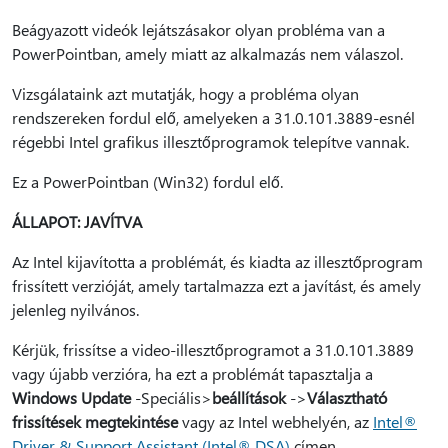
Beágyazott videók lejátszásakor olyan probléma van a
PowerPointban, amely miatt az alkalmazás nem válaszol.
Vizsgálataink azt mutatják, hogy a probléma olyan
rendszereken fordul elő, amelyeken a 31.0.101.3889-esnél
régebbi Intel grafikus illesztőprogramok telepítve vannak.
Ez a PowerPointban (Win32) fordul elő.
ÁLLAPOT: JAVÍTVA
Az Intel kijavította a problémát, és kiadta az illesztőprogram
frissített verzióját, amely tartalmazza ezt a javítást, és amely
jelenleg nyilvános.
Kérjük, frissítse a video-illesztőprogramot a 31.0.101.3889
vagy újabb verzióra, ha ezt a problémát tapasztalja a
Windows Update
-Speciális>
beállítások
->
Választható
frissítések megtekintése
vagy az Intel webhelyén, az
Intel®
Driver & Support Assistant (Intel® DSA)
címen.