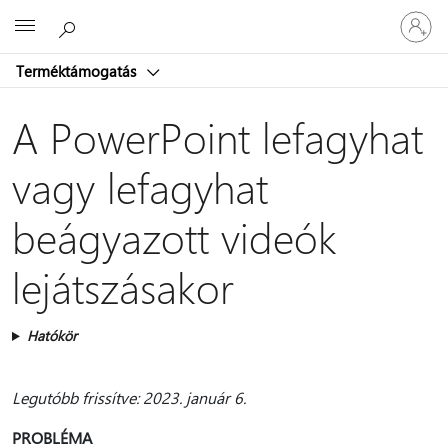
Jelentke
Microsoft
be
a
Terméktámogatás
fiókjába
A PowerPoint lefagyhat
vagy lefagyhat
beágyazott videók
lejátszásakor
Hatókör
Legutóbb frissítve: 2023. január 6.
PROBLÉMA