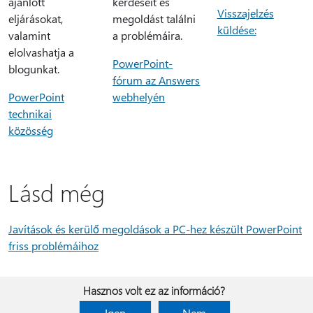
ajánlott
kérdéseit és
Visszajelzés
eljárásokat,
megoldást találni
küldése:
valamint
a problémáira.
elolvashatja a
PowerPoint-
blogunkat.
fórum az Answers
PowerPoint
webhelyén
technikai
közösség
Lásd még
Javítások és kerülő megoldások a PC-hez készült PowerPoint
friss problémáihoz
Hasznos volt ez az információ?
Igen
Nem