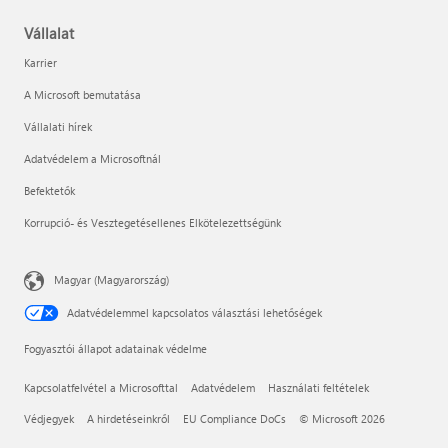
Vállalat
Karrier
A Microsoft bemutatása
Vállalati hírek
Adatvédelem a Microsoftnál
Befektetők
Korrupció- és Vesztegetésellenes Elkötelezettségünk
Magyar (Magyarország)
Adatvédelemmel kapcsolatos választási lehetőségek
Fogyasztói állapot adatainak védelme
Kapcsolatfelvétel a Microsofttal
Adatvédelem
Használati feltételek
Védjegyek
A hirdetéseinkről
EU Compliance DoCs
© Microsoft 2026