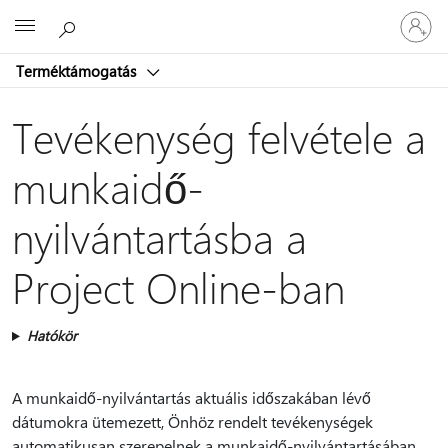
Jelentke
Microsoft
be
a
Terméktámogatás
fiókjába
Tevékenység felvétele a
munkaidő-
nyilvántartásba a
Project Online-ban
Hatókör
A munkaidő-nyilvántartás aktuális időszakában lévő
dátumokra ütemezett, Önhöz rendelt tevékenységek
automatikusan szerepelnek a munkaidő-nyilvántartásában.