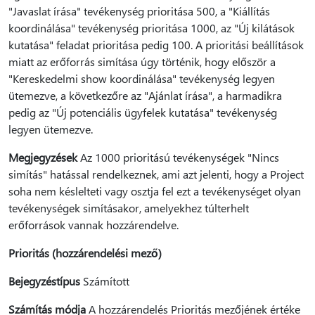
"Javaslat írása" tevékenység prioritása 500, a "Kiállítás
koordinálása" tevékenység prioritása 1000, az "Új kilátások
kutatása" feladat prioritása pedig 100. A prioritási beállítások
miatt az erőforrás simítása úgy történik, hogy először a
"Kereskedelmi show koordinálása" tevékenység legyen
ütemezve, a következőre az "Ajánlat írása", a harmadikra
pedig az "Új potenciális ügyfelek kutatása" tevékenység
legyen ütemezve.
Megjegyzések
Az 1000 prioritású tevékenységek "Nincs
simítás" hatással rendelkeznek, ami azt jelenti, hogy a Project
soha nem késlelteti vagy osztja fel ezt a tevékenységet olyan
tevékenységek simításakor, amelyekhez túlterhelt
erőforrások vannak hozzárendelve.
Prioritás (hozzárendelési mező)
Bejegyzéstípus
Számított
Számítás módja
A hozzárendelés Prioritás mezőjének értéke