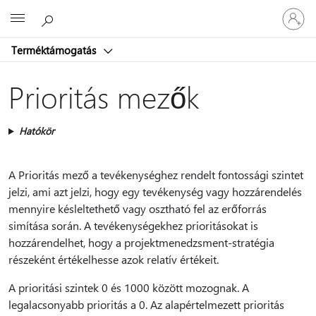
Jelentke
Microsoft
be
a
Terméktámogatás
fiókjába
Prioritás mezők
Hatókör
A Prioritás mező a tevékenységhez rendelt fontossági szintet
jelzi, ami azt jelzi, hogy egy tevékenység vagy hozzárendelés
mennyire késleltethető vagy osztható fel az erőforrás
simítása során. A tevékenységekhez prioritásokat is
hozzárendelhet, hogy a projektmenedzsment-stratégia
részeként értékelhesse azok relatív értékeit.
A prioritási szintek 0 és 1000 között mozognak. A
legalacsonyabb prioritás a 0. Az alapértelmezett prioritás