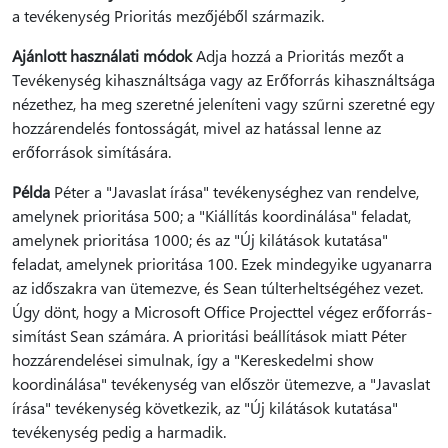
a tevékenység Prioritás mezőjéből származik.
Ajánlott használati módok
Adja hozzá a Prioritás mezőt a
Tevékenység kihasználtsága vagy az Erőforrás kihasználtsága
nézethez, ha meg szeretné jeleníteni vagy szűrni szeretné egy
hozzárendelés fontosságát, mivel az hatással lenne az
erőforrások simítására.
Példa
Péter a "Javaslat írása" tevékenységhez van rendelve,
amelynek prioritása 500; a "Kiállítás koordinálása" feladat,
amelynek prioritása 1000; és az "Új kilátások kutatása"
feladat, amelynek prioritása 100. Ezek mindegyike ugyanarra
az időszakra van ütemezve, és Sean túlterheltségéhez vezet.
Úgy dönt, hogy a Microsoft Office Projecttel végez erőforrás-
simítást Sean számára. A prioritási beállítások miatt Péter
hozzárendelései simulnak, így a "Kereskedelmi show
koordinálása" tevékenység van először ütemezve, a "Javaslat
írása" tevékenység következik, az "Új kilátások kutatása"
tevékenység pedig a harmadik.