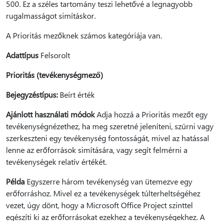
500. Ez a széles tartomány teszi lehetővé a legnagyobb
rugalmasságot simításkor.
A Prioritás mezőknek számos kategóriája van.
Adattípus
Felsorolt
Prioritás (tevékenységmező)
Bejegyzéstípus:
Beírt érték
Ajánlott használati módok
Adja hozzá a Prioritás mezőt egy
tevékenységnézethez, ha meg szeretné jeleníteni, szűrni vagy
szerkeszteni egy tevékenység fontosságát, mivel az hatással
lenne az erőforrások simítására, vagy segít felmérni a
tevékenységek relatív értékét.
Példa
Egyszerre három tevékenység van ütemezve egy
erőforráshoz. Mivel ez a tevékenységek túlterheltségéhez
vezet, úgy dönt, hogy a Microsoft Office Project szinttel
egészíti ki az erőforrásokat ezekhez a tevékenységekhez. A