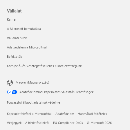
Vállalat
Karrier
A Microsoft bemutatása
Vállalati hírek
Adatvédelem a Microsoftnál
Befektetők
Korrupció- és Vesztegetésellenes Elkötelezettségünk
Magyar (Magyarország)
Adatvédelemmel kapcsolatos választási lehetőségek
Fogyasztói állapot adatainak védelme
Kapcsolatfelvétel a Microsofttal
Adatvédelem
Használati feltételek
Védjegyek
A hirdetéseinkről
EU Compliance DoCs
© Microsoft 2026