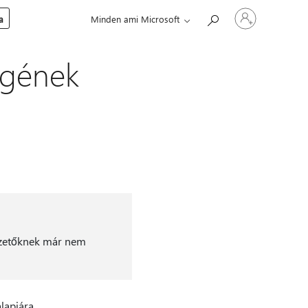
Jelentkezzen
a
Minden ami Microsoft
be
a
fiókjába
egének
izetőknek már nem
lapjára.