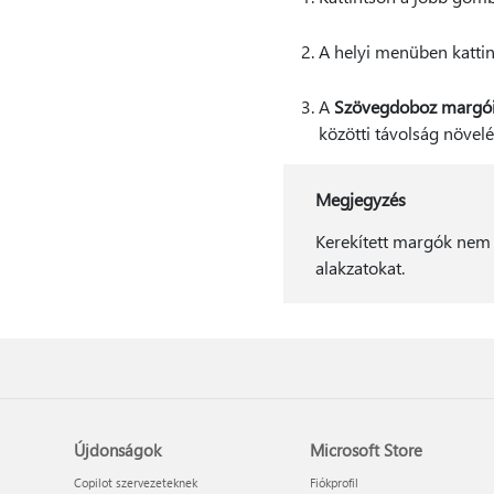
A helyi menüben katti
A
Szövegdoboz margó
közötti távolság növel
Megjegyzés
Kerekített margók nem h
alakzatokat.
Újdonságok
Microsoft Store
Copilot szervezeteknek
Fiókprofil