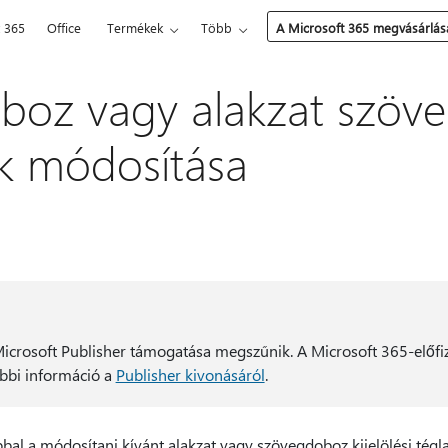
t 365
Office
Termékek
Több
A Microsoft 365 megvásárlás
boz vagy alakzat szöv
k módosítása
icrosoft Publisher támogatása megszűnik. A Microsoft 365-előf
ábbi információ a
Publisher kivonásáról
.
bal a módosítani kívánt alakzat vagy szövegdoboz kijelölési tégla