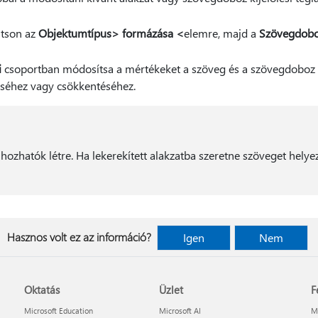
ntson az
Objektumtípus> formázása <
elemre, majd a
Szövegdob
i
csoportban módosítsa a mértékeket a szöveg és a szövegdoboz v
éséhez vagy csökkentéséhez.
ozhatók létre. Ha lekerekített alakzatba szeretne szöveget helyez
Hasznos volt ez az információ?
Igen
Nem
Oktatás
Üzlet
F
Microsoft Education
Microsoft AI
Mi