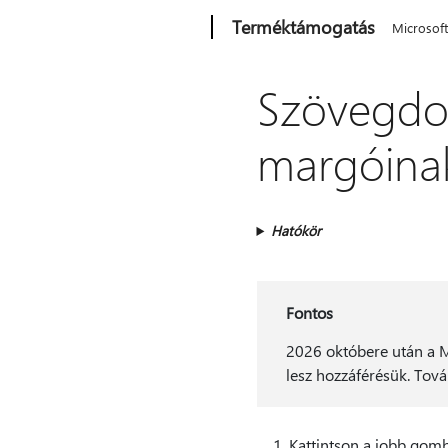
Microsoft
Terméktámogatás
Microsof
Szövegdo
margóina
Hatókör
Fontos
2026 októbere után a M
lesz hozzáférésük. Tov
Kattintson a jobb gomb