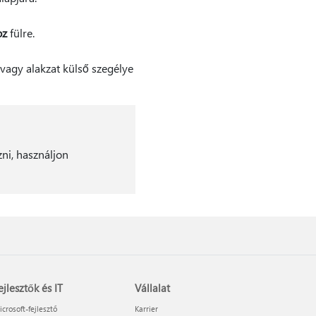
oz
fülre.
agy alakzat külső szegélye
ni, használjon
ejlesztők és IT
Vállalat
crosoft-fejlesztő
Karrier