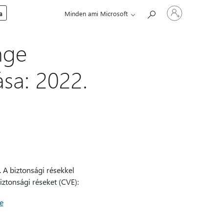
Jelentkezzen
a
Minden ami Microsoft
be
a
fiókjába
nge
rása: 2022.
. A biztonsági résekkel
iztonsági réseket (CVE):
e