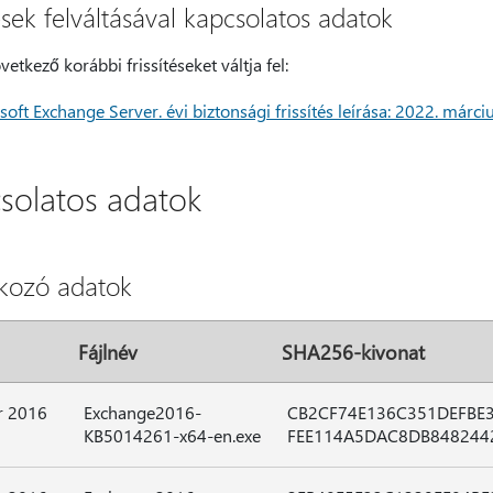
tések felváltásával kapcsolatos adatok
vetkező korábbi frissítéseket váltja fel:
oft Exchange Server. évi biztonsági frissítés leírása: 2022. márc
csolatos adatok
tkozó adatok
Fájlnév
SHA256-kivonat
r 2016
Exchange2016-
CB2CF74E136C351DEFBE
KB5014261-x64-en.exe
FEE114A5DAC8DB848244