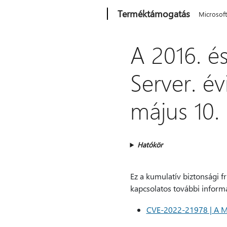
Microsoft
Terméktámogatás
Microsof
A 2016. é
Server. évi
május 10.
Hatókör
Ez a kumulatív biztonsági fr
kapcsolatos további informá
CVE-2022-21978 | A Mic