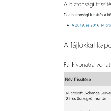
A biztonsági frissí
Ez a biztonsági frissítés a kö
A 2019. és 2016. Micros
A fájlokkal kap
Fájlkivonatra vona
Név frissítése
Microsoft Exchange Serve
22-es összegző frissítés