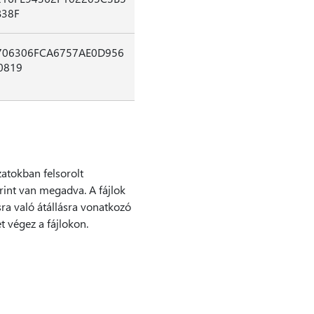
B38F
706306FCA6757AE0D956
0819
zatokban felsorolt
rint van megadva. A fájlok
sra való átállásra vonatkozó
t végez a fájlokon.