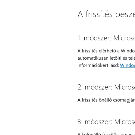
A frissítés besz
1. módszer: Micros
A frissítés elérhető a Wind
automatikusan letölti és tel
információkért lásd:
Window
2. módszer: Micros
A frissítés önálló csomagjá
3. módszer: Micros
A különálló frissítőcsomag 