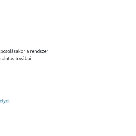
apcsolásakor a rendszer
csolatos további
elyét
.