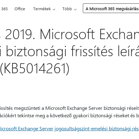
t 365
Office
Termékek
Több
A Microsoft 365 megvásárlás
s 2019. Microsoft Excha
 biztonsági frissítés leí
 (KB5014261)
issítés megszünteti a Microsoft Exchange Server biztonsági réseit
ciókért tekintse meg a következő gyakori biztonsági réseket és b
rosoft Exchange Server jogosultságszint-emelési biztonsági rés