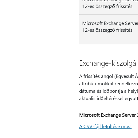
12-es összegző frissítés
Microsoft Exchange Serve
12-es összegző frissítés
Exchange-kiszolgáló
A frissítés angol (Egyesült 
attribútumokkal rendelkezn
dátuma és időpontja a helyi
aktuális időeltéréssel együ
Microsoft Exchange Server 
A CSV-fájl letöltése most