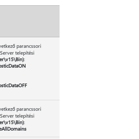
övetkező parancssori
erver telepítési
er\v15\Bin)
:
osticDataON
osticDataOFF
övetkező parancssori
erver telepítési
er\v15\Bin)
:
reAllDomains