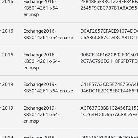
r 2016
Exchange2016-
2EB48F5F33C1229FF84BE
KB5014261-x64-
2545F9CBC787B1A6AD55
en.msp
r 2016
Exchange2016-
D0AF2857EFAEE91074DD
KB5014261-x64-en.exe
C6AB6C887CD33CAB1D1
r 2016
Exchange2016-
00BCE24F162CB02F0C50
KB5014261-x64-
2C7AC790D2118F6FD7FD
en.msp
r 2019
Exchange2019-
C41F57A3CD5F74E756A4
KB5014261-x64-en.exe
946DC1E2DC8EBCE4466F
r 2019
Exchange2019-
ACF637C8BB1C2456F215
KB5014261-x64-
1C263ED0D667ACFBD5E3
en.msp
r 2019
Exchange2019-
DDD2A1B019ACDF4B26E2