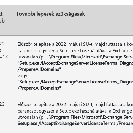
t
További lépések szükségesek
bb
22
Először telepítse a 2022. májusi SU-t, majd futtassa a k
e
parancsot egyszer a Setup.exe használatával a Exchange S
CU12
útvonalán (pl.
...\Program Files\Microsoft\Exchange Serv
"Setup.exe /IAcceptExchangeServerLicenseTerms_Diagn
/PrepareAllDomains"
vagy
"Setup.exe /IAcceptExchangeServerLicenseTerms_Diagn
/PrepareAllDomains"
23
Először telepítse a 2022. májusi SU-t, majd futtassa a k
parancsot egyszer a Setup.exe használatával a Exchange S
útvonalán (pl.
...\Program Files\Microsoft\Exchange Serv
Setup.exe /IAcceptExchangeServerLicenseTerms /Prepa