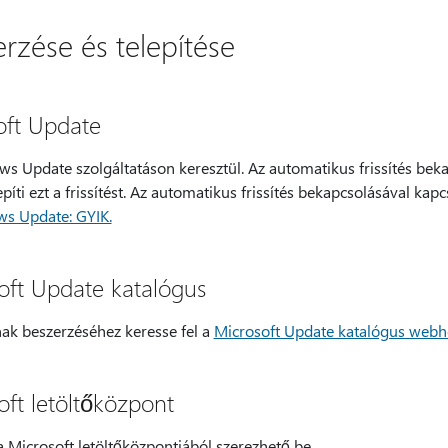
erzése és telepítése
oft Update
ows Update szolgáltatáson keresztül. Az automatikus frissítés bek
epíti ezt a frissítést. Az automatikus frissítés bekapcsolásával kap
s Update: GYIK.
oft Update katalógus
nak beszerzéséhez keresse fel a
Microsoft Update katalógus webh
oft letöltőközpont
a Microsoft letöltőközpontjából szerezhető be.