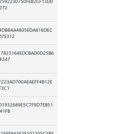
2592230750FE82CF13D0
272
4DB8AA4805EDA816DEC
D7E312
17823164EDCBAD0D25B6
F247
F223AD700AEAEFF4B12E
F3C1
D1932689E5C7F9D7EB51
41FB
16FE94362F102205C3B5