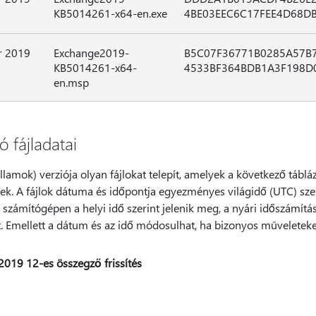
KB5014261-x64-en.exe
4BE03EEC6C17FEE4D68D
r 2019
Exchange2019-
B5C07F36771B0285A57B
KB5014261-x64-
4533BF364BDB1A3F198D
en.msp
 fájladatai
Államok) verziója olyan fájlokat telepít, amelyek a következő táblá
ek. A fájlok dátuma és időpontja egyezményes világidő (UTC) sze
 számítógépen a helyi idő szerint jelenik meg, a nyári időszámítá
tt. Emellett a dátum és az idő módosulhat, ha bizonyos műveleteke
2019 12-es összegző frissítés