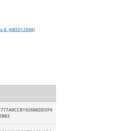
ius 8. (KB5012698)
3777A9CCB192686DD3F4
2B83