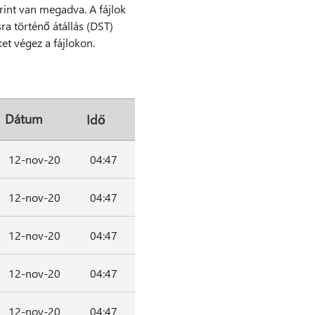
rint van megadva. A fájlok
ra történő átállás (DST)
et végez a fájlokon.
Dátum
Idő
12-nov-20
04:47
12-nov-20
04:47
12-nov-20
04:47
12-nov-20
04:47
12-nov-20
04:47