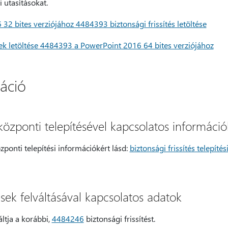
 utasításokat.
32 bites verziójához 4484393 biztonsági frissítés letöltése
ések letöltése 4484393 a PowerPoint 2016 64 bites verziójához
áció
s központi telepítésével kapcsolatos információ
özponti telepítési információkért lásd:
biztonsági frissítés telepíté
tések felváltásával kapcsolatos adatok
áltja a korábbi,
4484246
biztonsági frissítést.