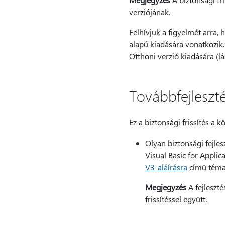
verziójának.
Felhívjuk a figyelmét arra, 
alapú kiadására vonatkozik.
Otthoni verzió kiadására (l
Továbbfejleszté
Ez a biztonsági frissítés a k
Olyan biztonsági fejles
Visual Basic for Appli
V3-aláírásra
című témak
Megjegyzés
A fejleszté
frissítéssel együtt.