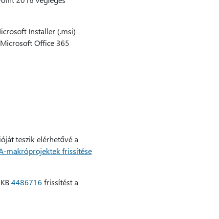
crosoft Installer (.msi)
 Microsoft Office 365
óját teszik elérhetővé a
BA-makróprojektek frissítése
 KB
4486716
frissítést a