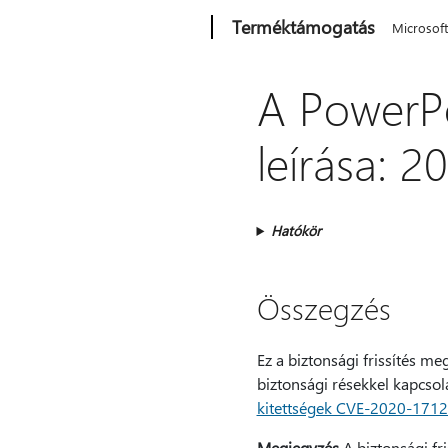
Microsoft
Terméktámogatás
Microsof
A PowerPo
leírása: 
Hatókör
Összegzés
Ez a biztonsági frissítés me
biztonsági résekkel kapcsol
kitettségek CVE-2020-171
Megjegyzés
A biztonsági fr