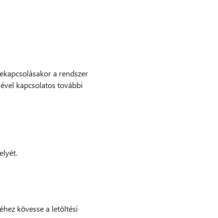
 bekapcsolásakor a rendszer
ésével kapcsolatos további
lyét.
éhez kövesse a letöltési