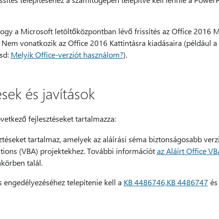
hogy a Microsoft letöltőközpontban lévő frissítés az Office 2016 Mi
 Nem vonatkozik az Office 2016 Kattintásra kiadásaira (például a
ásd:
Melyik Office-verziót használom?
).
sek és javítások
övetkező fejlesztéseket tartalmazza:
ztéseket tartalmaz, amelyek az aláírási séma biztonságosabb verzi
cations (VBA) projektekhez. További információt
az Aláírt Office V
örben talál.
s engedélyezéséhez telepítenie kell a
KB 4486746,
KB 4486747
és