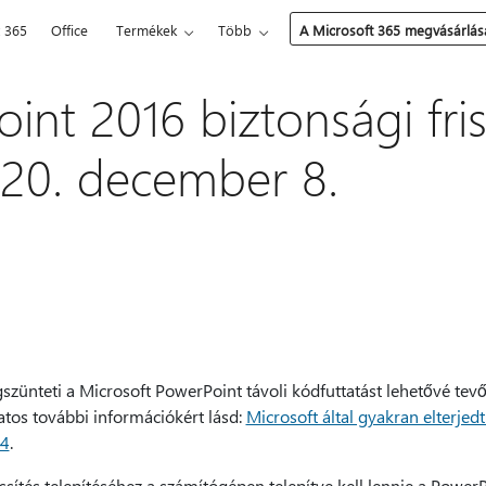
t 365
Office
Termékek
Több
A Microsoft 365 megvásárlás
int 2016 biztonsági fris
2020. december 8.
gszünteti a Microsoft PowerPoint távoli kódfuttatást lehetővé tevő
atos további információkért lásd:
Microsoft által gyakran elterjedt
24
.
issítés telepítéséhez a számítógépen telepítve kell lennie a Powe