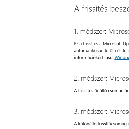
A frissítés besz
1. módszer: Micros
Ez a frissítés a Microsoft U
automatikusan letölti és tel
információkért lásd:
Window
2. módszer: Micros
A frissítés önálló csomagjá
3. módszer: Micros
A különálló frissítőcsomag a