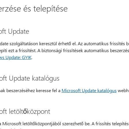
erzése és telepítése
oft Update
pdate szolgáltatáson keresztül érhető el. Az automatikus frissítés
epíti ezt a frissítést. A biztonsági frissítések automatikus beszerz
s Update: GYIK
.
oft Update katalógus
nak beszerzéséhez keresse fel a
Microsoft Update katalógus
webhe
oft letöltőközpont
 Microsoft letöltőközpontjából szerezhető be. A frissítés telepítés