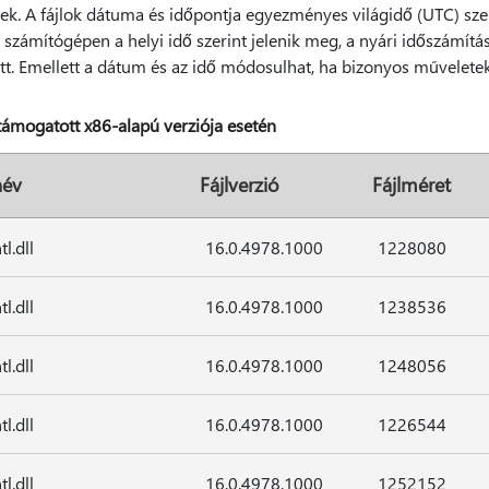
ek. A fájlok dátuma és időpontja egyezményes világidő (UTC) sze
számítógépen a helyi idő szerint jelenik meg, a nyári időszámítás
ütt. Emellett a dátum és az idő módosulhat, ha bizonyos műveletek
ámogatott x86-alapú verziója esetén
név
Fájlverzió
Fájlméret
tl.dll
16.0.4978.1000
1228080
tl.dll
16.0.4978.1000
1238536
tl.dll
16.0.4978.1000
1248056
tl.dll
16.0.4978.1000
1226544
tl.dll
16.0.4978.1000
1252152