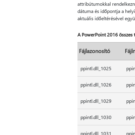
attribútumokkal rendelkezn
dátuma és időpontja a helyi 
aktuális időeltérésével egy
A PowerPoint 2016 összes t
Fájlazonosító
Fájl
ppintl.dll_1025
ppin
ppintl.dll_1026
ppin
ppintl.dll_1029
ppin
ppintl.dll_1030
ppin
ppintl.dll_1031
ppin