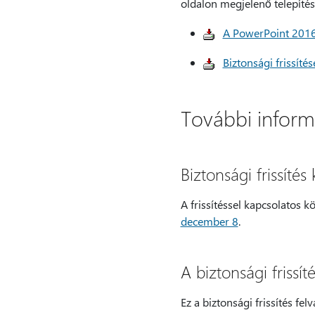
oldalon megjelenő telepítési
A PowerPoint 2016 
Biztonsági frissít
További inform
Biztonsági frissíté
A frissítéssel kapcsolatos k
december 8
.
A biztonsági frissí
Ez a biztonsági frissítés felv