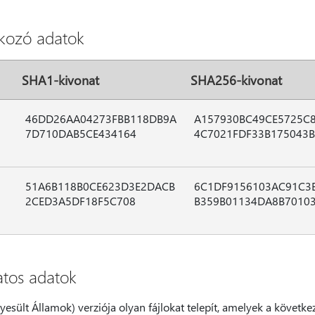
tkozó adatok
SHA1-kivonat
SHA256-kivonat
46DD26AA04273FBB118DB9A
A157930BC49CE5725C
7D710DAB5CE434164
4C7021FDF33B175043
51A6B118B0CE623D3E2DACB
6C1DF9156103AC91C3
2CED3A5DF18F5C708
B359B01134DA8B7010
atos adatok
gyesült Államok) verziója olyan fájlokat telepít, amelyek a követke