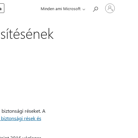
Jelentkezzen
a
Minden ami Microsoft
be
a
fiókjába
sítésének
 biztonsági réseket. A
 biztonsági rések és
rPoint 2016 végleges