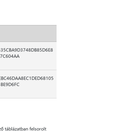
835CBA9D3748DB85D6E8
B7C604AA
EBC46DAA8EC1DED68105
3BE9D6FC
ző táblázatban felsorolt