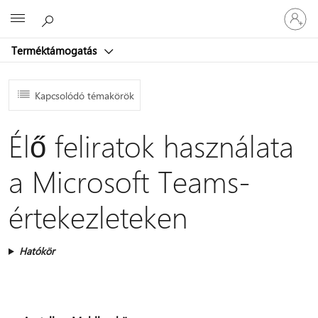
Jelentke
Microsoft
be
a
Terméktámogatás
fiókjába
Kapcsolódó témakörök
Élő feliratok használata
a Microsoft Teams-
értekezleteken
Hatókör