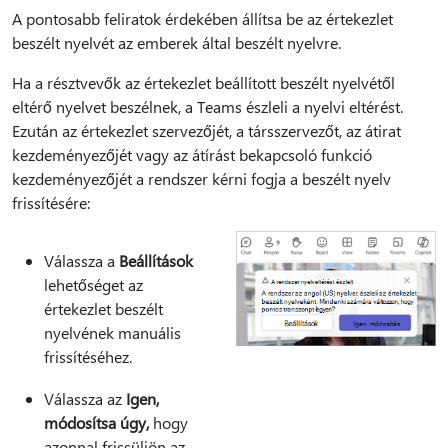
A pontosabb feliratok érdekében állítsa be az értekezlet
beszélt nyelvét az emberek által beszélt nyelvre.
Ha a résztvevők az értekezlet beállított beszélt nyelvétől
eltérő nyelvet beszélnek, a Teams észleli a nyelvi eltérést.
Ezután az értekezlet szervezőjét, a társszervezőt, az átirat
kezdeményezőjét vagy az átírást bekapcsoló funkció
kezdeményezőjét a rendszer kérni fogja a beszélt nyelv
frissítésére:
Válassza a
Beállítások
lehetőséget az
értekezlet beszélt
nyelvének manuális
frissítéséhez.
Válassza az
Igen,
módosítsa úgy,
hogy
azonnal frissüljön az