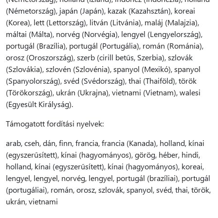
(Németország), japán (Japán), kazak (Kazahsztán), koreai
(Korea), lett (Lettország), litván (Litvánia), maláj (Malajzia),
máltai (Málta), norvég (Norvégia), lengyel (Lengyelország),
portugál (Brazília), portugál (Portugália), román (Románia),
orosz (Oroszország), szerb (cirill betűs, Szerbia), szlovák
(Szlovákia), szlovén (Szlovénia), spanyol (Mexikó), spanyol
(Spanyolország), svéd (Svédország), thai (Thaiföld), török
(Törökország), ukrán (Ukrajna), vietnami (Vietnam), walesi
(Egyesült Királyság).
Támogatott fordítási nyelvek:
arab, cseh, dán, finn, francia, francia (Kanada), holland, kínai
(egyszerűsített), kínai (hagyományos), görög, héber, hindi,
holland, kínai (egyszerűsített), kínai (hagyományos), koreai,
lengyel, lengyel, norvég, lengyel, portugál (brazíliai), portugál
(portugáliai), román, orosz, szlovák, spanyol, svéd, thai, török,
ukrán, vietnami