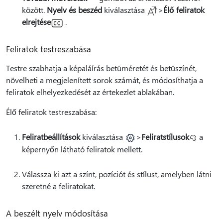
között.
Nyelv és beszéd
kiválasztása
>
Élő feliratok
elrejtése
.
Feliratok testreszabása
Testre szabhatja a képaláírás betűméretét és betűszínét,
növelheti a megjelenített sorok számát, és módosíthatja a
feliratok elhelyezkedését az értekezlet ablakában.
Élő feliratok testreszabása:
Feliratbeállítások
kiválasztása
>
Feliratstílusok
a
képernyőn látható feliratok mellett.
Válassza ki azt a színt, pozíciót és stílust, amelyben látni
szeretné a feliratokat.
A beszélt nyelv módosítása