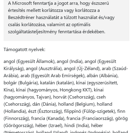
A Microsoft fenntartja a jogot arra, hogy észszerű
értesítés mellett korlátozza vagy korlátozza a
Beszédtréner használatát a túlzott használat és/vagy
csalás korlátozása, valamint az optimális
szolgáltatásteljesítmény fenntartása érdekében.
Támogatott nyelvek:
angol (Egyesült Államok), angol (India), angol (Egyesült
Királyság), angol (Ausztrália), angol (Új-Zéland), arab (Szaúd-
Arábia), arab (Egyesült Arab Emírségek), albán (Albánia),
bolgár (Bulgária), katalán (katalán), kínai (egyszerűsített,
Kína), kínai (hagyományos, Hongkong KKT), kínai
(hagyományos, Tajvan), horvát (Csehország), cseh
(Csehország), dán (Dánia), holland (Belgium), holland
(Hollandia), észt (Észtország), filippínó (Fülöp-szigetek), finn
(Finnország), francia (Kanada), francia (Franciaország), görög
(Görögország), héber (Izrael), hindi (India), héber
(Németország), holland (Izland), indonéz (Indonézia), holland