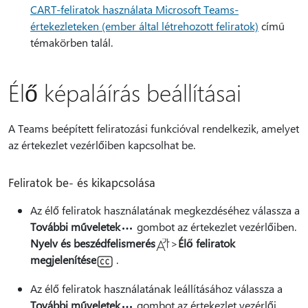
CART-feliratok használata Microsoft Teams-
értekezleteken (ember által létrehozott feliratok)
című
témakörben talál.
Élő képaláírás beállításai
A Teams beépített feliratozási funkcióval rendelkezik, amelyet
az értekezlet vezérlőiben kapcsolhat be.
Feliratok be- és kikapcsolása
Az élő feliratok használatának megkezdéséhez válassza a
További műveletek
gombot az értekezlet vezérlőiben.
Nyelv és beszédfelismerés
>
Élő feliratok
megjelenítése
.
Az élő feliratok használatának leállításához válassza a
További műveletek
gombot az értekezlet vezérlői