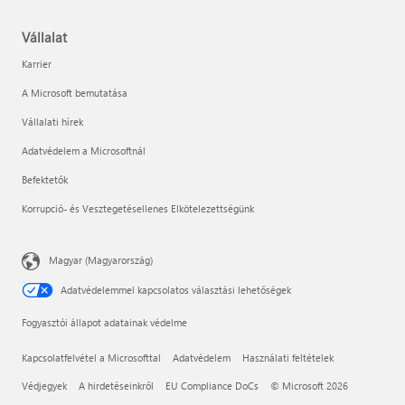
Vállalat
Karrier
A Microsoft bemutatása
Vállalati hírek
Adatvédelem a Microsoftnál
Befektetők
Korrupció- és Vesztegetésellenes Elkötelezettségünk
Magyar (Magyarország)
Adatvédelemmel kapcsolatos választási lehetőségek
Fogyasztói állapot adatainak védelme
Kapcsolatfelvétel a Microsofttal
Adatvédelem
Használati feltételek
Védjegyek
A hirdetéseinkről
EU Compliance DoCs
© Microsoft 2026