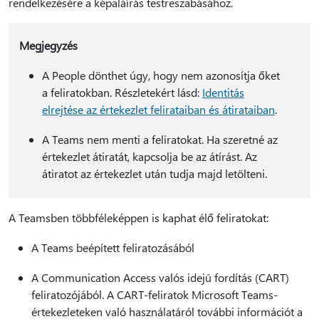
rendelkezésére a képaláírás testreszabásához.
Megjegyzés
A People dönthet úgy, hogy nem azonosítja őket
a feliratokban. Részletekért lásd:
Identitás
elrejtése az értekezlet felirataiban és átirataiban
.
A Teams nem menti a feliratokat. Ha szeretné az
értekezlet átiratát, kapcsolja be az átírást. Az
átiratot az értekezlet után tudja majd letölteni.
A Teamsben többféleképpen is kaphat élő feliratokat:
A Teams beépített feliratozásából
A Communication Access valós idejű fordítás (CART)
feliratozójából. A CART-feliratok Microsoft Teams-
értekezleteken való használatáról további információt a