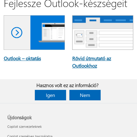
Fejlessze Outlook-készségeit
Rövid útmutató az
Outlook – oktatás
Outlookhoz
Hasznos volt ez az információ?
Igen
Nem
Újdonságok
Copilot szervezeteknek
Copilot személyes használatra