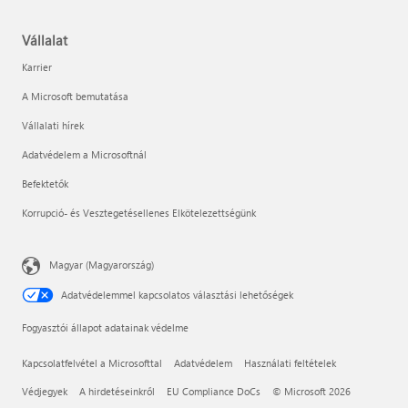
Vállalat
Karrier
A Microsoft bemutatása
Vállalati hírek
Adatvédelem a Microsoftnál
Befektetők
Korrupció- és Vesztegetésellenes Elkötelezettségünk
Magyar (Magyarország)
Adatvédelemmel kapcsolatos választási lehetőségek
Fogyasztói állapot adatainak védelme
Kapcsolatfelvétel a Microsofttal
Adatvédelem
Használati feltételek
Védjegyek
A hirdetéseinkről
EU Compliance DoCs
© Microsoft 2026