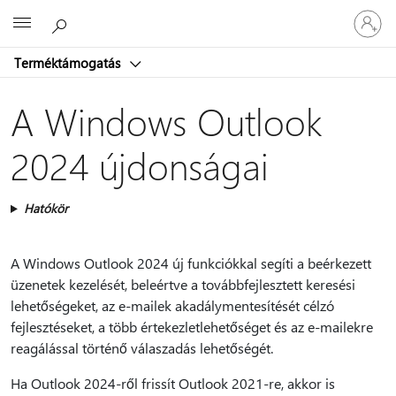
Jelentke
Microsoft
be
a
Terméktámogatás
fiókjába
A Windows Outlook
2024 újdonságai
Hatókör
A Windows Outlook 2024 új funkciókkal segíti a beérkezett
üzenetek kezelését, beleértve a továbbfejlesztett keresési
lehetőségeket, az e-mailek akadálymentesítését célzó
fejlesztéseket, a több értekezletlehetőséget és az e-mailekre
reagálással történő válaszadás lehetőségét.
Ha Outlook 2024-ről frissít Outlook 2021-re, akkor is