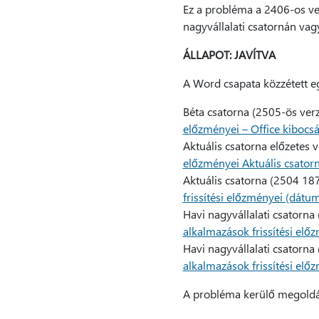
Ez a probléma a 2406-os ver
nagyvállalati csatornán vag
ÁLLAPOT: JAVÍTVA
A Word csapata közzétett eg
Béta csatorna (2505-ös verz
előzményei – Office kibocs
Aktuális csatorna előzetes 
előzményei Aktuális csatorn
Aktuális csatorna (2504 18
frissítési előzményei (dátum
Havi nagyvállalati csatorna
alkalmazások frissítési elő
Havi nagyvállalati csatorna
alkalmazások frissítési elő
A probléma kerülő megoldás