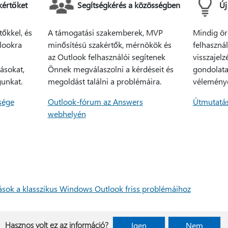
kértőket
Segítségkérés a közösségben
Új
tőkkel, és
A támogatási szakemberek, MVP
Mindig ö
lookra
minősítésű szakértők, mérnökök és
felhasznál
az Outlook felhasználói segítenek
visszajelz
rásokat,
Önnek megválaszolni a kérdéseit és
gondolata
gunkat.
megoldást találni a problémáira.
vélemény
sége
Outlook-fórum az Answers
Útmutatá
webhelyén
ások a klasszikus Windows Outlook friss problémáihoz
Hasznos volt ez az információ?
Igen
Nem