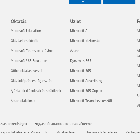
Oktatás
Üzlet
F
Microsoft Education
Microsoft AI
Mi
Oktatási eszközök
Microsoft-biztonság
Mi
Microsoft Teams oktatáshoz
Azure
AI
t
Microsoft 365 Education
Dynamics 365
M
Office oktatási verzió
Microsoft 365
M
Oktatóképzés és -fejlesztés
Microsoft Advertising
Mi
Ajánlatok diákoknak és szülőknek
Microsoft 365 Copilot
Sz
Azure diákoknak
Microsoft Teamshez készült
Vi
ztási lehetőségek
Fogyasztói állapot adatainak védelme
Kapcsolatfelvétel a Microsofttal
Adatvédelem
Használati feltételek
Védjegye