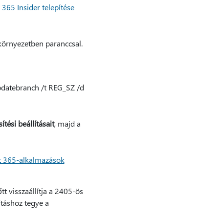
 365 Insider telepítése
örnyezetben paranccsal.
pdatebranch /t REG_SZ /d
sítési beállításait
, majd a
t 365-alkalmazások
t visszaállítja a 2405-ös
ításhoz tegye a