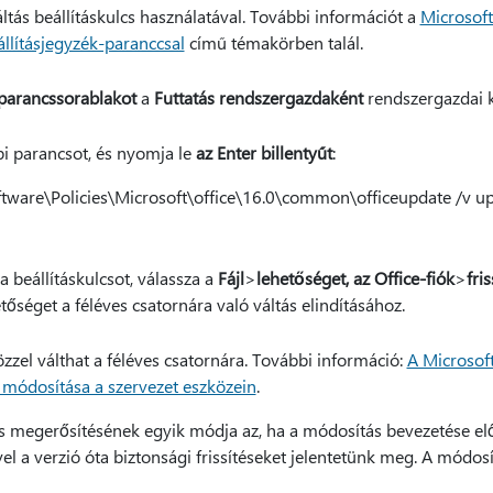
ltás beállításkulcs használatával. További információt a
Microsoft
lításjegyzék-paranccsal
című témakörben talál.
parancssorablakot
a
Futtatás rendszergazdaként
rendszergazdai k
bbi parancsot, és nyomja le
az Enter billentyűt
:
ware\Policies\Microsoft\office\16.0\common\officeupdate /v u
 beállításkulcsot, válassza a
Fájl
>
lehetőséget, az Office-fiók
>
fris
tőséget a féléves csatornára való váltás elindításához.
özzel válthat a féléves csatornára. További információ:
A Microsof
k módosítása a szervezet eszközein
.
 megerősítésének egyik módja az, ha a módosítás bevezetése előt
vel a verzió óta biztonsági frissítéseket jelentetünk meg. A módos