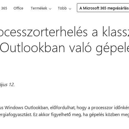
t 365
Office
Termékek
Több
A Microsoft 365 megvásárlás
cesszorterhelés a klass
Outlookban való gépel
ájus 12.
ikus Windows Outlookban, előfordulhat, hogy a processzor időnké
rgiafogyasztást. Ez akkor figyelhető meg, ha gépelés közben meg