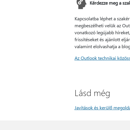
Kérdezze meg a sza
Kapcsolatba léphet a szakér
megbeszélheti velük az Out
vonatkozó legújabb híreket,
frissítéseket és ajánlott eljá
valamint elolvashatja a blo
Az Outlook technikai közös
Lásd még
Javítások és kerülő megold