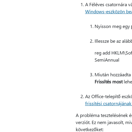
A Féléves csatornára vá
Windows-eszközön beál
Nyisson meg egy
Illessze be az alá
reg add HKLM\Soft
SemiAnnual
Miután hozzáadta a
Frissítés most
lehe
Az Office-telepítő eszk
frissítési csatornájána
A probléma tesztelésének és
verziót. Ez nem javasolt, mi
következőket: