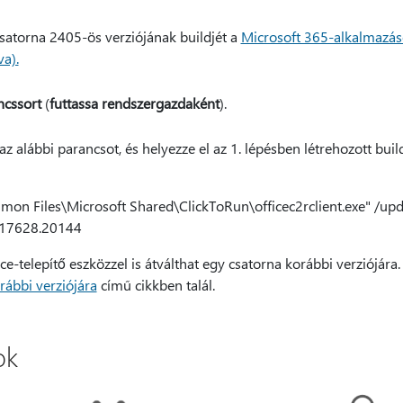
satorna 2405-ös verziójának buildjét a
Microsoft 365-alkalmazáso
va).
ncssort
(
futtassa rendszergazdaként
).
e az alábbi parancsot, és helyezze el az 1. lépésben létrehozott bu
n Files\Microsoft Shared\ClickToRun\officec2rclient.exe" /upd
.17628.20144
e-telepítő eszközzel is átválthat egy csatorna korábbi verziójára
rábbi verziójára
című cikkben talál.
ok