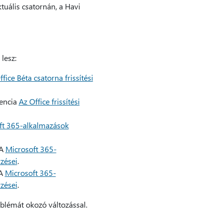
tuális csatornán, a Havi
lesz:
fice Béta csatorna frissítési
rencia
Az Office frissítési
ft 365-alkalmazások
 A
Microsoft 365-
yzései
.
 A
Microsoft 365-
yzései
.
oblémát okozó változással.