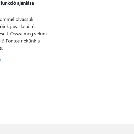
 funkció ajánlása
römmel olvassuk
óink javaslatait és
éseit. Ossza meg velünk
it! Fontos nekünk a
e.
s