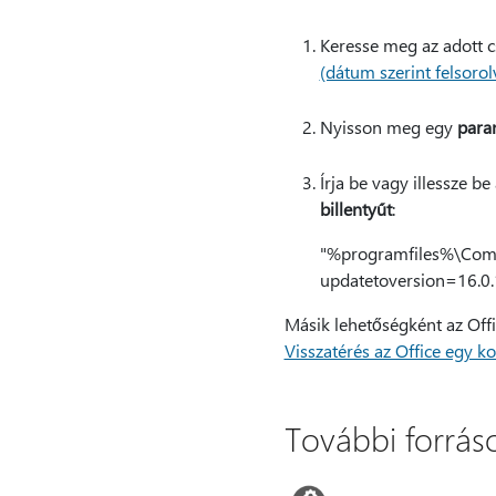
Keresse meg az adott c
(dátum szerint felsorol
Nyisson meg egy
para
Írja be vagy illessze b
billentyűt
:
"%programfiles%\Commo
updatetoversion=16.0
Másik lehetőségként az Offic
Visszatérés az Office egy ko
További forrás