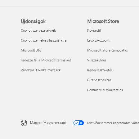
Újdonságok
Microsoft Store
Copilot szervezeteknek
Fiókprofil
Copilot személyes használatra
Letöltőközpont
Microsoft 365
Microsoft Store-támogatás
Fedezze fel a Microsoft termékeit
Visszaküldés
Windows 11-alkalmazások
Rendeléskövetés
Újrahasznosítás
Commercial Warranties
Magyar (Magyarország)
Adatvédelemmel kapcsolatos válas