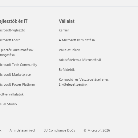
ejlesztők és IT
Vállalat
crosoft-fejlesztő
Karrier
crosoft Learn
A Microsoft bemutatása
 piactéri alkalmazások
Vállalati hírek
ámogatása
Adatvédelem a Microsoftnál
icrosoft Tech Community
Befektetők
icrosoft Marketplace
Korrupció- és Vesztegetésellenes
crosoft Power Platform
Elkötelezettségünk
oftvervállalatok
sual Studio
k
A hirdetéseinkről
EU Compliance DoCs
© Microsoft 2026