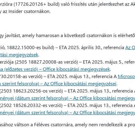
zióra (17726.20126+ build) való frissítés után jelentkezhet az Ak
y az Insider csatornákon.
y javítást, amely hamarosan a következő csatornákon is elérhető 
ió, 18822.15000-es build) – ETA 2025. április 30., referencia
Az Of
átási megjegyzések
.
verziója (2505 18827.20008-as verzió) – ETA 2025. május 5., refe
a (előzetes verzió) – Office kibocsátási megjegyzések
.
730.20158-as verzió) – ETA 2025. május 13., referencia A
Microso
 szerint felsorolva) – Az Office kibocsátási megjegyzései
.
 (2503 18623.20256-os verzió) – ETA 2025. május 13., referencia
zményei (dátum szerint felsorolva) – Az Office kibocsátási megjeg
 (2502 18526.20332-es verzió) – ETA 2025. május 13., referencia
zményei (dátum szerint felsorolva) – Az Office kibocsátási megjeg
ához váltson a Féléves csatornára, amely nem rendelkezik a pr