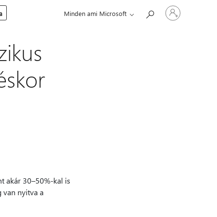
Jelentkezzen
a
Minden ami Microsoft
be
a
fiókjába
zikus
éskor
nt akár 30–50%-kal is
 van nyitva a