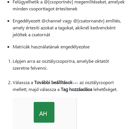
Felügyelhetik a @[csoportnév] megemlítéseket, amelyek
minden csoporttagot értesítenek
Engedélyezett @channel vagy @[csatornanév] említés,
amely értesíti azokat a tagokat, akiknél kedvencként
jelöltek a csatornát
Matricák használatának engedélyezése
Lépjen arra az osztálycsoportra, amelybe oktatót
szeretne felvenni.
Válassza a
További beállítások
az osztálycsoport
mellett, majd válassza a
Tag hozzáadása
lehetőséget.