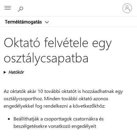
Jelentke
Microsoft
be
a
Terméktámogatás
fiókjába
Oktató felvétele egy
osztálycsapatba
Hatókör
Az oktatók akár 10 további oktatót is hozzáadhatnak egy
osztálycsoporthoz. Minden további oktató azonos
engedélyekkel fog rendelkezni a következőkhöz:
Beállíthatják a csoporttagok csatornákra és
beszélgetésekre vonatkozó engedélyeit