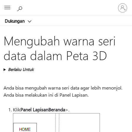
Masuk
Microsoft
ke
akun
Dukungan
Anda
Mengubah warna seri
data dalam Peta 3D
Berlaku Untuk
Anda bisa mengubah warna seri data agar lebih menonjol.
Anda bisa melakukan ini di Panel Lapisan.
Klik
Panel Lapisan
Beranda
>.