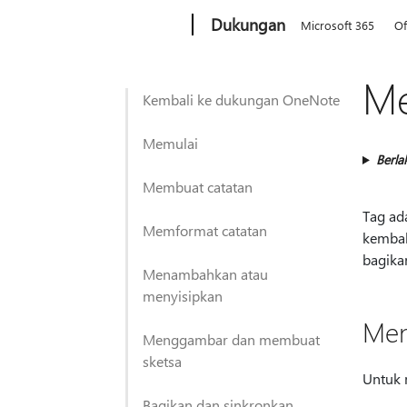
Microsoft
Dukungan
Microsoft 365
Of
Me
Kembali ke dukungan OneNote
Memulai
Berla
Membuat catatan
Tag ad
Memformat catatan
kembal
bagika
Menambahkan atau
menyisipkan
Men
Menggambar dan membuat
sketsa
Untuk 
Bagikan dan sinkronkan