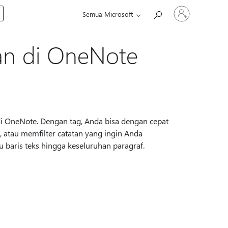
Masuk
Semua Microsoft
ke
akun
Anda
an di OneNote
i OneNote. Dengan tag, Anda bisa dengan cepat
, atau memfilter catatan yang ingin Anda
u baris teks hingga keseluruhan paragraf.