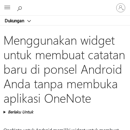
Masuk
Microsoft
ke
akun
Dukungan
Anda
Menggunakan widget
untuk membuat catatan
baru di ponsel Android
Anda tanpa membuka
aplikasi OneNote
Berlaku Untuk
OneNote untuk Android memiliki widget untuk membuat