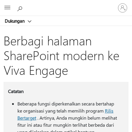
Masuk
Microsoft
ke
akun
Dukungan
Anda
Berbagi halaman
SharePoint modern ke
Viva Engage
Catatan
Beberapa fungsi diperkenalkan secara bertahap
ke organisasi yang telah memilih program
Rilis
Bertarget
. Artinya, Anda mungkin belum melihat
fitur ini atau fitur mungkin terlihat berbeda dari
yang dijelaskan dalam artikel bantuan.