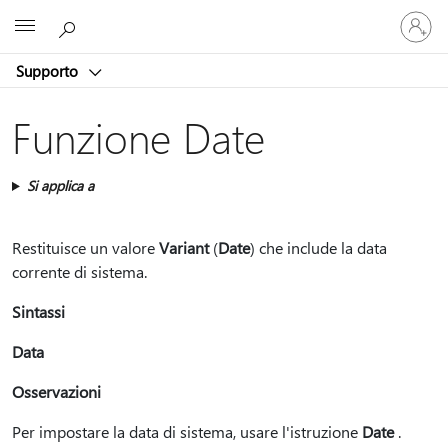
Accedi
Microsoft
con
il
Supporto
tuo
account
Funzione Date
Si applica a
Restituisce un valore
Variant
(
Date
) che include la data
corrente di sistema.
Sintassi
Data
Osservazioni
Per impostare la data di sistema, usare l'istruzione
Date
.