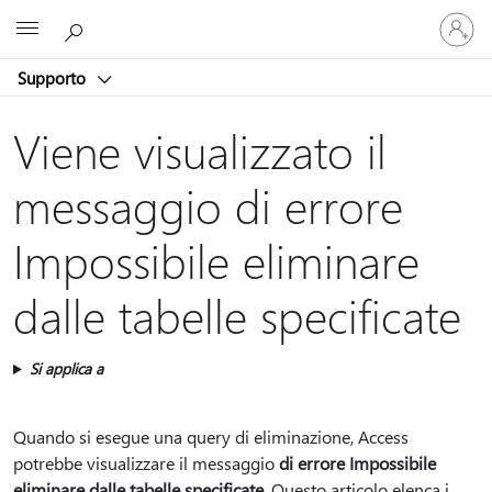
Accedi
Microsoft
con
il
Supporto
tuo
account
Viene visualizzato il
messaggio di errore
Impossibile eliminare
dalle tabelle specificate
Si applica a
Quando si esegue una query di eliminazione, Access
potrebbe visualizzare il messaggio
di errore Impossibile
eliminare dalle tabelle specificate
. Questo articolo elenca i