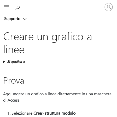
Accedi
Microsoft
con
il
Supporto
tuo
account
Creare un grafico a
linee
Si applica a
Prova
Aggiungere un grafico a linee direttamente in una maschera
di Access.
Selezionare
Crea
>
struttura modulo
.