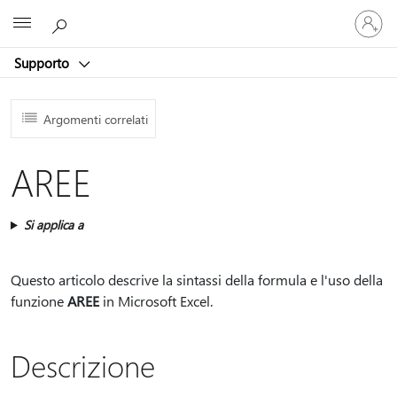
Accedi
Microsoft
con
il
Supporto
tuo
account
Argomenti correlati
AREE
Si applica a
Questo articolo descrive la sintassi della formula e l'uso della
funzione
AREE
in Microsoft Excel.
Descrizione