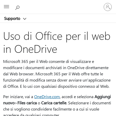
Accedi
Microsoft
con
il
Supporto
tuo
account
Uso di Office per il web
in OneDrive
Microsoft 365 per il Web consente di visualizzare e
modificare i documenti archiviati in OneDrive direttamente
dal Web browser. Microsoft 365 per il Web offre tutte le
funzionalità di modifica senza dover avviare un'applicazione
di Office. E lo usi con qualsiasi dispositivo connesso al Web.
Per iniziare, vai a
OneDrive.com
, accedi e seleziona
Aggiungi
nuovo
>
Files carica
o
Carica cartelle
. Selezionare i documenti
che si vogliono condividere facilmente o a cui si vuole
accedere da qualsiasi computer.