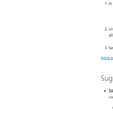
In
Un
al
Se
Inizio 
Sugg
Si
ri