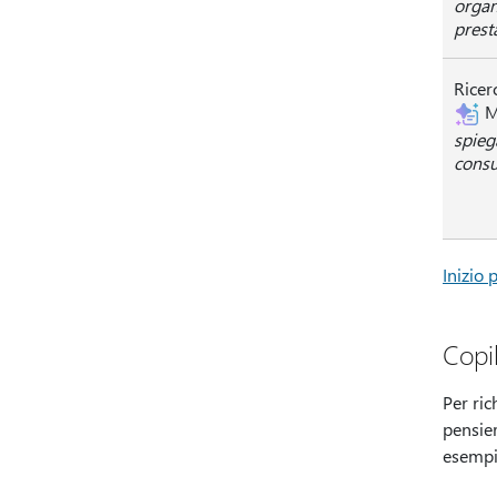
organ
prest
Ricer
M
spieg
consu
Inizio 
Copi
Per ric
pensier
esempi