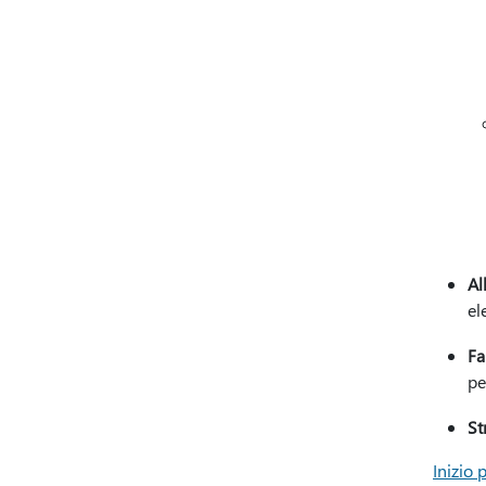
Al
el
Fa
pe
St
Inizio 