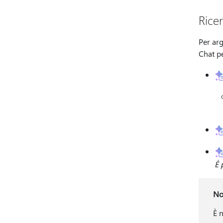
Rice
Per arg
Chat pe
È 
No
È 