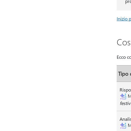
pr
Inizio 
Cos
Ecco co
Tipo d
Rispo
M
festi
Analis
M