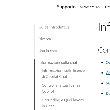
Microsoft
Supporto
Microsoft 365
Off
In
Guida introduttiva
Ricerca
Con
Usa la chat
Informazioni sulla chat
Qu
Informazioni sulle licenze
Co
di Copilot Chat
Su
Controlla la tua licenza
Copilot
Do
Grounding e QI di lavoro
in Chat