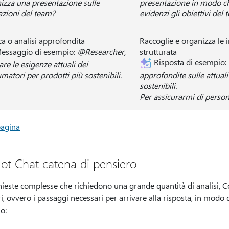
izza una presentazione sulle
presentazione in modo che
azioni del team?
evidenzi gli obiettivi del
ca o analisi approfondita
Raccoglie e organizza le 
essaggio di esempio:
@Researcher,
strutturata
Risposta di esempio:
are le esigenze attuali dei
matori per prodotti più sostenibili.
approfondite sulle attual
sostenibili.
Per assicurarmi di personal
pagina
lot Chat catena di pensiero
hieste complesse che richiedono una grande quantità di analisi, C
i, ovvero i passaggi necessari per arrivare alla risposta, in modo 
o: