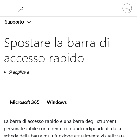
Accedi
Microsoft
con
il
Supporto
tuo
account
Spostare la barra di
accesso rapido
Si applica a
Microsoft 365
Windows
La barra di accesso rapido è una barra degli strumenti
personalizzabile contenente comandi indipendenti dalla
scheda della barra multifunzione attualmente visualizzata.